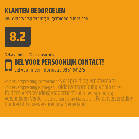
KLANTEN BEOORDELEN
UwFolderVerspreiding.nl gemiddeld met een
8.2
Gebaseerd op
15
klantreacties
BEL VOOR PERSOONLIJK CONTACT!
Bel voor meer informatie
0854 841275
Verspreiding Amsterdam
Folderverspreiding Zoetermeer
Folderverspreiding Venlo
Folderverspreiding Nijmegen
folder
folders verspreiding Maastricht
folderverspreiding
Verspreiden Venlo
Folderverspreiding
Folderverspreiding Maastricht
Dordrecht
Folderverspreiding Nederland