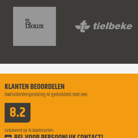
KLANTEN BEOORDELEN
UwFolderVerspreiding.nl gemiddeld met een
8.2
Gebaseerd op
15
klantreacties
BEL VOOR PERSOONLIJK CONTACT!