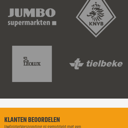
KLANTEN BEOORDELEN
UwFolderVerspreiding.nl gemiddeld met een