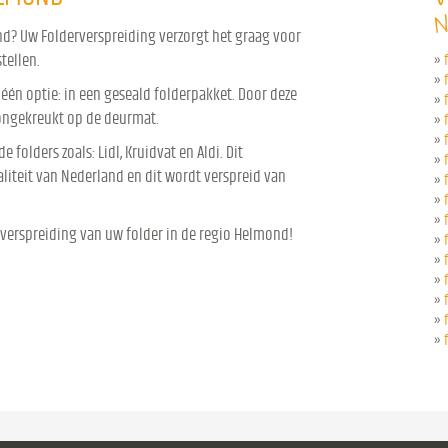
N
nd? Uw Folderverspreiding verzorgt het graag voor
tellen.
»
»
 één optie: in een geseald folderpakket. Door deze
»
 ongekreukt op de deurmat.
»
»
 folders zoals: Lidl, Kruidvat en Aldi. Dit
»
iteit van Nederland en dit wordt verspreid van
»
»
»
 verspreiding van uw folder in de regio Helmond!
»
»
»
»
»
»