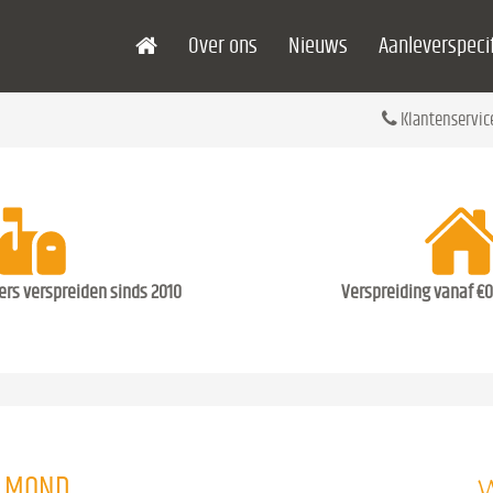
Over ons
Nieuws
Aanleverspecif
Klantenservic
ders verspreiden sinds 2010
Verspreiding vanaf €0
W
ELMOND