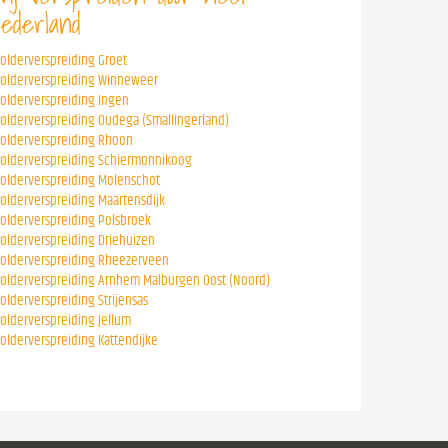
ederland
folderverspreiding Groet
folderverspreiding Winneweer
folderverspreiding Ingen
folderverspreiding Oudega (Smallingerland)
folderverspreiding Rhoon
folderverspreiding Schiermonnikoog
folderverspreiding Molenschot
folderverspreiding Maartensdijk
folderverspreiding Polsbroek
folderverspreiding Driehuizen
folderverspreiding Rheezerveen
folderverspreiding Arnhem Malburgen Oost (Noord)
folderverspreiding Strijensas
folderverspreiding Jellum
folderverspreiding Kattendijke