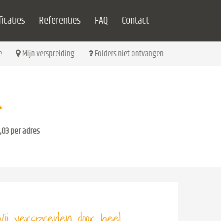
icaties
Referenties
FAQ
Contact
e
Mijn verspreiding
Folders niet ontvangen
,03 per adres
ij verspreiden door heel