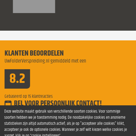
KLANTEN BEOORDELEN
UwFolderVerspreiding.nl gemiddeld met een
8.2
Gebaseerd op
15
klantreacties
BEL VOOR PERSOONLIJK CONTACT!
Bel voor meer informatie
0854 841275
Deze website maakt gebruik van verschillende soorten cookies. Voor sommige
soorten hebben we je toestemming nodig. De noodzakelijke cookies en anonieme
Verspreiden Venlo
Verspreiding Amsterdam
folders
statistieken zijn altijd automatisch actief; als je op "accepteer alle cookies" klikt,
verspreiding Maastricht
verspreiding folders Groningen
accepteer je ook de optionele cookies. Wanneer je zelf wilt kiezen welke cookies je
Folderverspreiding Venlo
Folderverspreiding Nijmegen
aanzet, klik je op “cookie instellingen”.