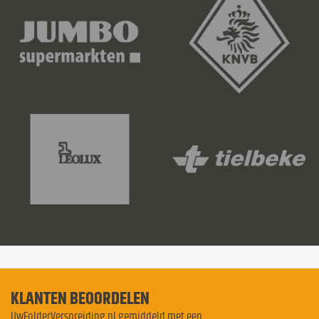
KLANTEN BEOORDELEN
UwFolderVerspreiding.nl gemiddeld met een