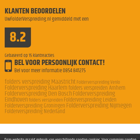
KLANTEN BEOORDELEN
UwFolderVerspreiding.nl gemiddeld met een
8.2
Gebaseerd op
15
klantreacties
BEL VOOR PERSOONLIJK CONTACT!
Bel voor meer informatie
0854 841275
folders verspreiding Maastricht
Folderverspreiding Venlo
Folderverspreiding Haarlem
folders verspreiden Arnhem
Folderverspreiding Den Bosch
Folderverspreiding
Eindhoven
Folderverspreiding Leiden
folders verspreiden
Folderverspreiding Nijmegen
Folderverspreiding Groningen
Folderverspreiding Nederland
Deze website maakt gebruik van verschillende soorten cookies. Voor sommige soorten