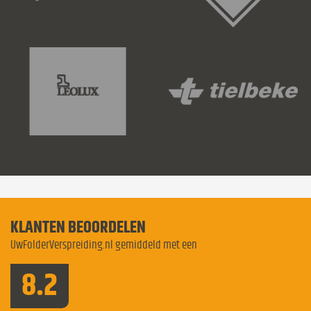
KLANTEN BEOORDELEN
UwFolderVerspreiding.nl gemiddeld met een
8.2