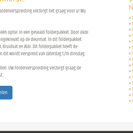
N
olderverspreiding verzorgt het graag voor u! Wij
»
»
»
 één optie: in een geseald folderpakket. Door deze
»
ongekreukt op de deurmat. In dit folderpakket
»
l, Kruidvat en Aldi. Dit folderpakket heeft de
»
n dit wordt verspreid van zaterdag t/m dinsdag.
»
»
»
len. Uw Folderverspreiding verzorgt graag de
»
t..
»
»
»
elen
»
»