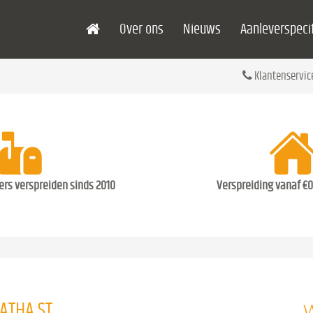
Over ons
Nieuws
Aanleverspecif
Klantenservic
ders verspreiden sinds 2010
Verspreiding vanaf €0
W
ATHA ST.