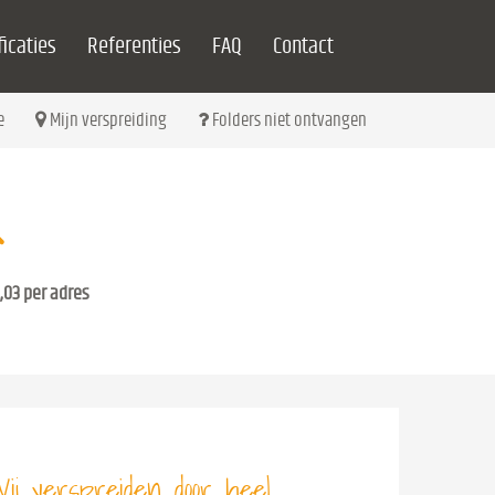
icaties
Referenties
FAQ
Contact
e
Mijn verspreiding
Folders niet ontvangen
,03 per adres
ij verspreiden door heel