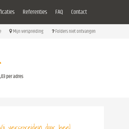
icaties
Referenties
FAQ
Contact
e
Mijn verspreiding
Folders niet ontvangen
,03 per adres
ij verspreiden door heel