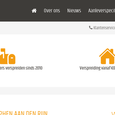
Over ons
Nieuws
Aanleverspecif
Klantenservic
ders verspreiden sinds 2010
Verspreiding vanaf €0
W
PHEN AAN DEN RIJN