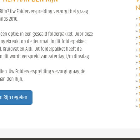
N
Rijn? Uw Folderverspreiding verzorgt het graag
sinds 2010.
»
»
»
 één optie: in een geseald folderpakket. Door deze
»
ongekreukt op de deurmat. In dit folderpakket
»
l, Kruidvat en Aldi. Dit folderpakket heeft de
»
n dit wordt verspreid van zaterdag t/m dinsdag.
»
»
»
len. Uw Folderverspreiding verzorgt graag de
»
aan den Rijn.
»
»
»
n Rijn regelen
»
»