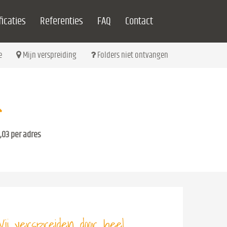
icaties
Referenties
FAQ
Contact
e
Mijn verspreiding
Folders niet ontvangen
,03 per adres
ij verspreiden door heel