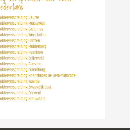
ederland
folderverspreiding Deurze
folderverspreiding Metslawier
folderverspreiding Castenray
folderverspreiding Winschoten
folderverspreiding Harfsen
folderverspreiding Muiderberg
folderverspreiding Neerloon
folderverspreiding Zeijerveld
folderverspreiding Paesens
folderverspreiding Culemborg
folderverspreiding Hoensbroek De Dem-Mariarade
folderverspreiding Waarde
folderverspreiding Zwaagdijk Oost
folderverspreiding Ferwerd
folderverspreiding Nieuwdorp