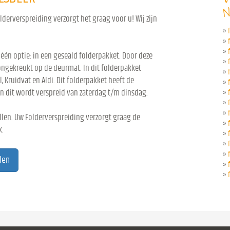
N
derverspreiding verzorgt het graag voor u! Wij zijn
»
»
»
 één optie: in een geseald folderpakket. Door deze
»
ongekreukt op de deurmat. In dit folderpakket
»
l, Kruidvat en Aldi. Dit folderpakket heeft de
»
n dit wordt verspreid van zaterdag t/m dinsdag.
»
»
»
len. Uw Folderverspreiding verzorgt graag de
»
k.
»
»
»
len
»
»