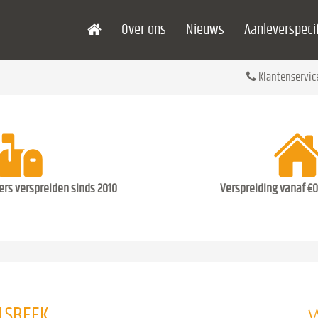
Over ons
Nieuws
Aanleverspecif
Klantenservic
ders verspreiden sinds 2010
Verspreiding vanaf €0
W
ILSBEEK