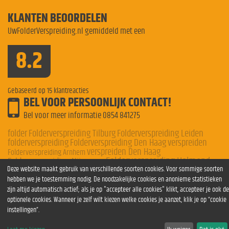
KLANTEN BEOORDELEN
UwFolderVerspreiding.nl gemiddeld met een
8.2
Gebaseerd op
15
klantreacties
BEL VOOR PERSOONLIJK CONTACT!
Bel voor meer informatie
0854 841275
folder
Folderverspreiding Tilburg
Folderverspreiding Leiden
folderverspreiding
Folderverspreiding Den Haag
verspreiden
verspreiden Den Haag
Folderverspreiding Arnhem
Folderverspreiding Helmond
Folderverspreiding Nijmegen
Deze website maakt gebruik van verschillende soorten cookies. Voor sommige soorten
Folderverspreiding Nederland
hebben we je toestemming nodig. De noodzakelijke cookies en anonieme statistieken
zijn altijd automatisch actief; als je op "accepteer alle cookies" klikt, accepteer je ook de
optionele cookies. Wanneer je zelf wilt kiezen welke cookies je aanzet, klik je op “cookie
instellingen”.