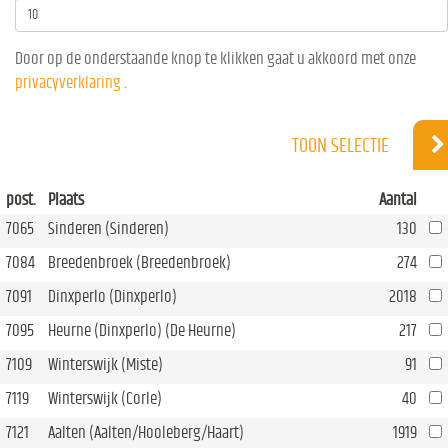
Door op de onderstaande knop te klikken gaat u akkoord met onze
privacyverklaring
.
TOON SELECTIE
post.
Plaats
Aantal
7065
Sinderen (Sinderen)
130
7084
Breedenbroek (Breedenbroek)
274
7091
Dinxperlo (Dinxperlo)
2018
7095
Heurne (Dinxperlo) (De Heurne)
217
7109
Winterswijk (Miste)
91
7119
Winterswijk (Corle)
40
7121
Aalten (Aalten/Hooleberg/Haart)
1919