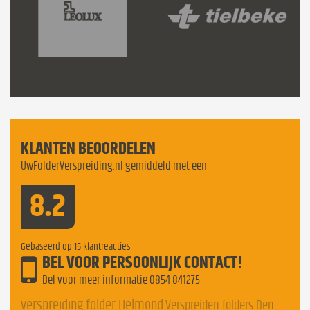
KLANTEN BEOORDELEN
UwFolderVerspreiding.nl gemiddeld met een
8.2
Gebaseerd op
15
klantreacties
BEL VOOR PERSOONLIJK CONTACT!
Bel voor meer informatie
0854 841275
verspreiding folder Helmond
Verspreiden folders Den