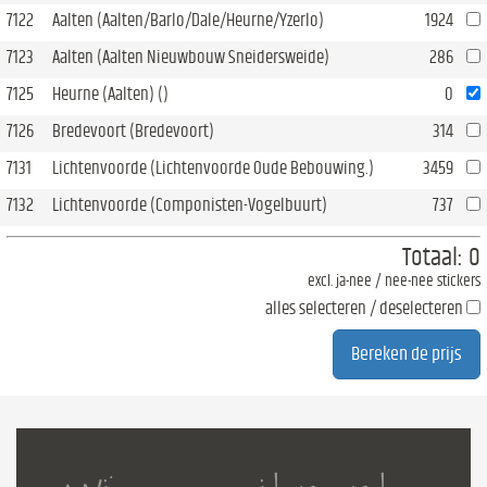
7122
Aalten (Aalten/Barlo/Dale/Heurne/Yzerlo)
1924
7123
Aalten (Aalten Nieuwbouw Sneidersweide)
286
7125
Heurne (Aalten) ()
0
7126
Bredevoort (Bredevoort)
314
7131
Lichtenvoorde (Lichtenvoorde Oude Bebouwing.)
3459
7132
Lichtenvoorde (Componisten-Vogelbuurt)
737
Totaal:
0
excl. ja-nee / nee-nee stickers
alles selecteren / deselecteren