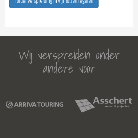
Folder verspreiding in Vijfhuizen regelen
Wij verspreiden onder
andere voor