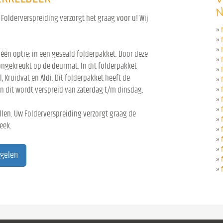
N
Folderverspreiding verzorgt het graag voor u! Wij
»
»
»
 één optie: in een geseald folderpakket. Door deze
»
ongekreukt op de deurmat. In dit folderpakket
»
l, Kruidvat en Aldi. Dit folderpakket heeft de
»
n dit wordt verspreid van zaterdag t/m dinsdag.
»
»
»
len. Uw Folderverspreiding verzorgt graag de
»
eek.
»
»
»
egelen
»
»