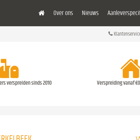
Over ons
Nieuws
Aanleverspecif
Klantenservic
ders verspreiden sinds 2010
Verspreiding vanaf €0
W
ERKELBEEK