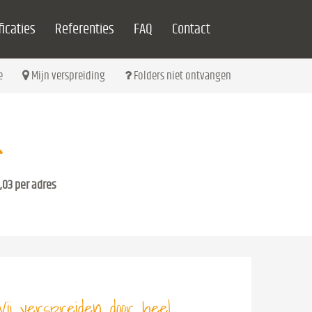
icaties
Referenties
FAQ
Contact
e
Mijn verspreiding
Folders niet ontvangen
,03 per adres
ij verspreiden door heel