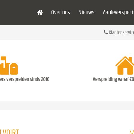
Over ons
Nieuws
Aanleverspecif
Klantenservic
ders verspreiden sinds 2010
Verspreiding vanaf €0
W
LVOIRT