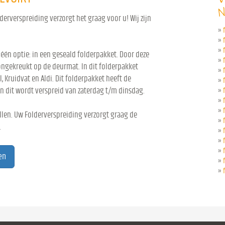
N
derverspreiding verzorgt het graag voor u! Wij zijn
»
»
»
 één optie: in een geseald folderpakket. Door deze
»
ongekreukt op de deurmat. In dit folderpakket
»
l, Kruidvat en Aldi. Dit folderpakket heeft de
»
n dit wordt verspreid van zaterdag t/m dinsdag.
»
»
»
len. Uw Folderverspreiding verzorgt graag de
»
.
»
»
»
en
»
»