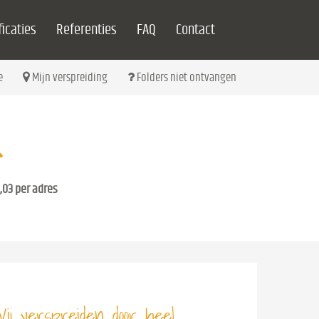
icaties
Referenties
FAQ
Contact
e
Mijn verspreiding
Folders niet ontvangen
,03 per adres
ij verspreiden door heel