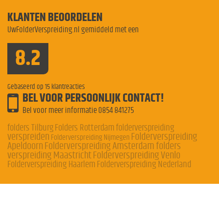
KLANTEN BEOORDELEN
UwFolderVerspreiding.nl gemiddeld met een
8.2
Gebaseerd op
15
klantreacties
BEL VOOR PERSOONLIJK CONTACT!
Bel voor meer informatie
0854 841275
folders Tilburg
Folders Rotterdam
folderverspreiding
verspreiden
Folderverspreiding
Folderverspreiding Nijmegen
Apeldoorn
Folderverspreiding Amsterdam
folders
verspreiding Maastricht
Folderverspreiding Venlo
Folderverspreiding Haarlem
Folderverspreiding Nederland