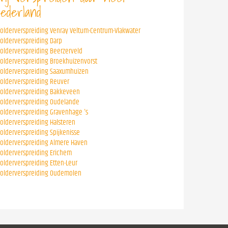
ederland
folderverspreiding Venray Veltum-Centrum-Vlakwater
folderverspreiding Darp
folderverspreiding Beerzerveld
folderverspreiding Broekhuizenvorst
folderverspreiding Saaxumhuizen
folderverspreiding Reuver
folderverspreiding Bakkeveen
folderverspreiding Oudelande
folderverspreiding Gravenhage 's
folderverspreiding Halsteren
folderverspreiding Spijkenisse
folderverspreiding Almere Haven
folderverspreiding Erichem
folderverspreiding Etten-Leur
folderverspreiding Oudemolen