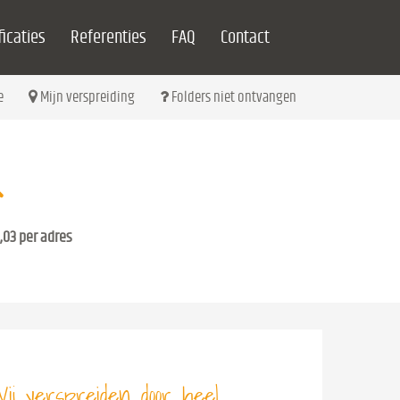
icaties
Referenties
FAQ
Contact
e
Mijn verspreiding
Folders niet ontvangen
,03 per adres
ij verspreiden door heel