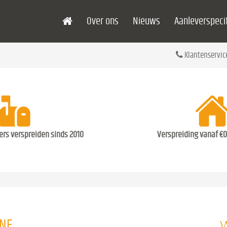
Over ons
Nieuws
Aanleverspecif
Klantenservic
ders verspreiden sinds 2010
Verspreiding vanaf €0
W
ENE