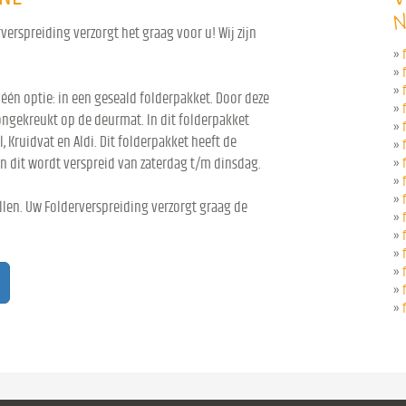
N
erspreiding verzorgt het graag voor u! Wij zijn
»
»
»
 één optie: in een geseald folderpakket. Door deze
»
ongekreukt op de deurmat. In dit folderpakket
»
l, Kruidvat en Aldi. Dit folderpakket heeft de
»
n dit wordt verspreid van zaterdag t/m dinsdag.
»
»
»
len. Uw Folderverspreiding verzorgt graag de
»
»
»
»
»
»