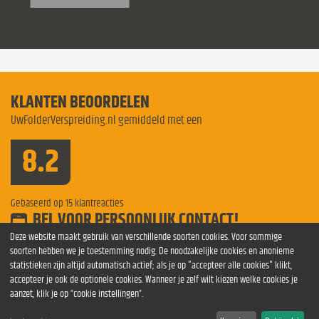
KLANTEN BEOORDELEN
UwFolderVerspreiding.nl gemiddeld met een
8.2
Gebaseerd op
15
klantreacties
BEL VOOR PERSOONLIJK CONTACT!
Bel voor meer informatie
0854 841275
Deze website maakt gebruik van verschillende soorten cookies. Voor sommige
soorten hebben we je toestemming nodig. De noodzakelijke cookies en anonieme
Folderverspreiding Apeldoorn
folders verspreiden
Folderverspreiding
statistieken zijn altijd automatisch actief; als je op "accepteer alle cookies" klikt,
Folderverspreiding Tilburg
Folderverspreiding Sittard
Breda
accepteer je ook de optionele cookies. Wanneer je zelf wilt kiezen welke cookies je
folder
folders verspreiden Arnhem
Verspreiding Sittard
aanzet, klik je op “cookie instellingen”.
Folderverspreiding Dordrecht
Folderverspreiding Groningen
Folderverspreiding Nederland