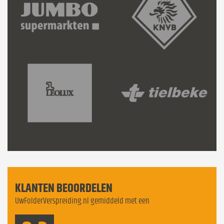
KLANTEN BEOORDELEN
UwFolderVerspreiding.nl gemiddeld met een