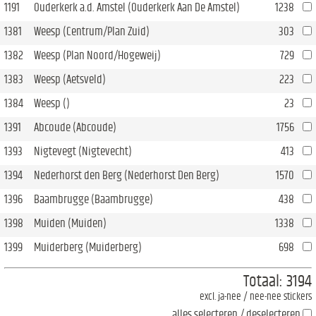
1191
Ouderkerk a.d. Amstel (Ouderkerk Aan De Amstel)
1238
1381
Weesp (Centrum/Plan Zuid)
303
1382
Weesp (Plan Noord/Hogeweij)
729
1383
Weesp (Aetsveld)
223
1384
Weesp ()
23
1391
Abcoude (Abcoude)
1756
1393
Nigtevegt (Nigtevecht)
413
1394
Nederhorst den Berg (Nederhorst Den Berg)
1570
1396
Baambrugge (Baambrugge)
438
1398
Muiden (Muiden)
1338
1399
Muiderberg (Muiderberg)
698
Totaal:
3194
excl. ja-nee / nee-nee stickers
alles selecteren / deselecteren