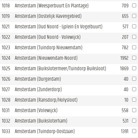
1018
Amsterdam (Weesperbuurt En Plantage)
709
1019
Amsterdam (Oostelijk Havengebied)
655
1021
Amsterdam (Oud Noord - Ijplein En Vogelbuurt)
577
1022
Amsterdam (Oud Noord - Volewijck)
207
1023
Amsterdam (Tuindorp Nieuwendam)
782
1024
Amsterdam (Nieuwendam-Noord)
1992
1025
Amsterdam (Buikslotermeer/Tuindorp Buiksloot)
1869
1026
Amsterdam (Durgerdam)
40
1027
Amsterdam (Zunderdorp)
40
1028
Amsterdam (Ransdorp/Holysloot)
10
1031
Amsterdam (Volewijck)
558
1032
Amsterdam (Buiksloterham)
531
1033
Amsterdam (Tuindorp-Oostzaan)
1391