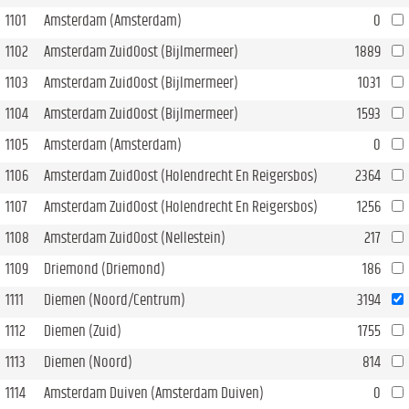
1101
Amsterdam (Amsterdam)
0
1102
Amsterdam ZuidOost (Bijlmermeer)
1889
1103
Amsterdam ZuidOost (Bijlmermeer)
1031
1104
Amsterdam ZuidOost (Bijlmermeer)
1593
1105
Amsterdam (Amsterdam)
0
1106
Amsterdam ZuidOost (Holendrecht En Reigersbos)
2364
1107
Amsterdam ZuidOost (Holendrecht En Reigersbos)
1256
1108
Amsterdam ZuidOost (Nellestein)
217
1109
Driemond (Driemond)
186
1111
Diemen (Noord/Centrum)
3194
1112
Diemen (Zuid)
1755
1113
Diemen (Noord)
814
1114
Amsterdam Duiven (Amsterdam Duiven)
0