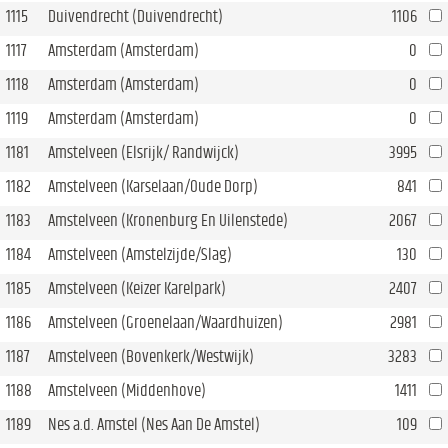
1115
Duivendrecht (Duivendrecht)
1106
1117
Amsterdam (Amsterdam)
0
1118
Amsterdam (Amsterdam)
0
1119
Amsterdam (Amsterdam)
0
1181
Amstelveen (Elsrijk/ Randwijck)
3995
1182
Amstelveen (Karselaan/Oude Dorp)
841
1183
Amstelveen (Kronenburg En Uilenstede)
2067
1184
Amstelveen (Amstelzijde/Slag)
130
1185
Amstelveen (Keizer Karelpark)
2407
1186
Amstelveen (Groenelaan/Waardhuizen)
2981
1187
Amstelveen (Bovenkerk/Westwijk)
3283
1188
Amstelveen (Middenhove)
1411
1189
Nes a.d. Amstel (Nes Aan De Amstel)
109