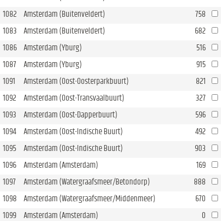
1082
Amsterdam (Buitenveldert)
758
1083
Amsterdam (Buitenveldert)
682
1086
Amsterdam (Yburg)
516
1087
Amsterdam (Yburg)
915
1091
Amsterdam (Oost-Oosterparkbuurt)
821
1092
Amsterdam (Oost-Transvaalbuurt)
327
1093
Amsterdam (Oost-Dapperbuurt)
596
1094
Amsterdam (Oost-Indische Buurt)
492
1095
Amsterdam (Oost-Indische Buurt)
903
1096
Amsterdam (Amsterdam)
169
1097
Amsterdam (Watergraafsmeer/Betondorp)
888
1098
Amsterdam (Watergraafsmeer/Middenmeer)
670
1099
Amsterdam (Amsterdam)
0