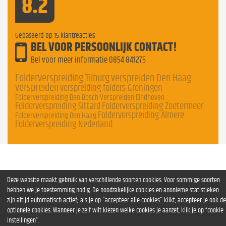
8.2
Gebaseerd op
15
klantreacties
BEL VOOR PERSOONLIJK CONTACT!
Bel voor meer informatie
0854 841275
Folderverspreiding Tilburg
verspreiden Den Haag
verspreiden
verspreiding folders Groningen
Folderverspreiding Den Bosch
Verspreiden Eindhoven
Folderverspreiding Sittard
Folderverspreiding Zoetermeer
Folderverspreiding Almere
Folderverspreiding Den Haag
Folderverspreiding Nederland
Deze website maakt gebruik van verschillende soorten cookies. Voor sommige soorten
hebben we je toestemming nodig. De noodzakelijke cookies en anonieme statistieken
zijn altijd automatisch actief; als je op "accepteer alle cookies" klikt, accepteer je ook de
optionele cookies. Wanneer je zelf wilt kiezen welke cookies je aanzet, klik je op “cookie
instellingen”.