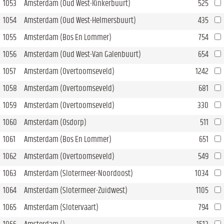
1053
Amsterdam (Oud West-Kinkerbuurt)
525
1054
Amsterdam (Oud West-Helmersbuurt)
435
1055
Amsterdam (Bos En Lommer)
754
1056
Amsterdam (Oud West-Van Galenbuurt)
654
1057
Amsterdam (Overtoomseveld)
1242
1058
Amsterdam (Overtoomseveld)
681
1059
Amsterdam (Overtoomseveld)
330
1060
Amsterdam (Osdorp)
511
1061
Amsterdam (Bos En Lommer)
651
1062
Amsterdam (Overtoomseveld)
549
1063
Amsterdam (Slotermeer-Noordoost)
1034
1064
Amsterdam (Slotermeer-Zuidwest)
1105
1065
Amsterdam (Slotervaart)
794