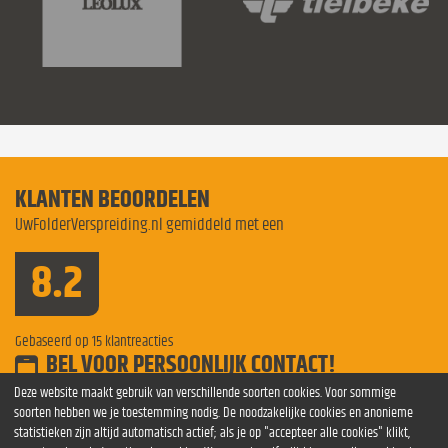
KLANTEN BEOORDELEN
UwFolderVerspreiding.nl gemiddeld met een
8.2
Gebaseerd op
15
klantreacties
BEL VOOR PERSOONLIJK CONTACT!
Bel voor meer informatie
0854 841275
Deze website maakt gebruik van verschillende soorten cookies. Voor sommige
soorten hebben we je toestemming nodig. De noodzakelijke cookies en anonieme
Verspreiding
folders
Folderverspreiding Apeldoorn
statistieken zijn altijd automatisch actief; als je op "accepteer alle cookies" klikt,
Amsterdam
Folderverspreiding Groningen
verspreiden