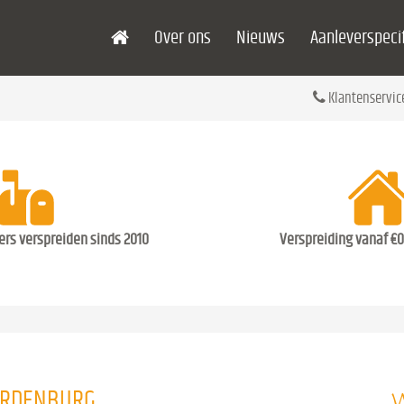
Over ons
Nieuws
Aanleverspecif
Klantenservic
ders verspreiden sinds 2010
Verspreiding vanaf €0
W
ARDENBURG