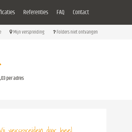
icaties
Referenties
FAQ
Contact
e
Mijn verspreiding
Folders niet ontvangen
,03 per adres
ij verspreiden door heel