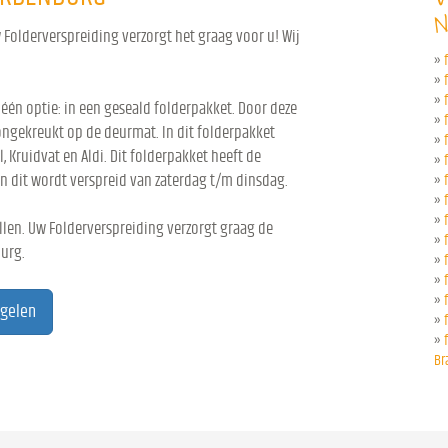
N
Folderverspreiding verzorgt het graag voor u! Wij
»
»
»
 één optie: in een geseald folderpakket. Door deze
»
ongekreukt op de deurmat. In dit folderpakket
»
l, Kruidvat en Aldi. Dit folderpakket heeft de
»
n dit wordt verspreid van zaterdag t/m dinsdag.
»
»
»
len. Uw Folderverspreiding verzorgt graag de
»
urg.
»
»
»
egelen
»
»
Br