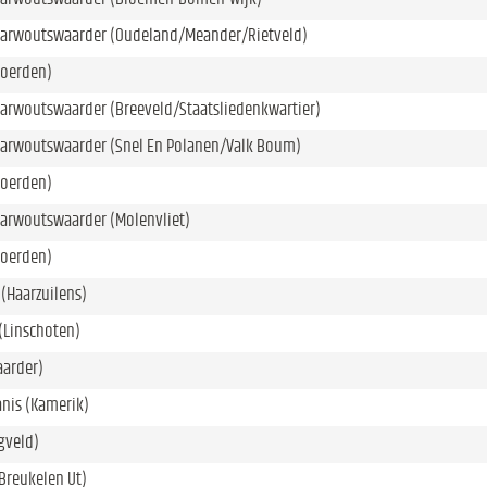
Barwoutswaarder (Oudeland/Meander/Rietveld)
oerden)
arwoutswaarder (Breeveld/Staatsliedenkwartier)
Barwoutswaarder (Snel En Polanen/Valk Boum)
oerden)
Barwoutswaarder (Molenvliet)
oerden)
 (Haarzuilens)
(Linschoten)
aarder)
anis (Kamerik)
gveld)
Breukelen Ut)