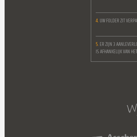
4.
UW FOLDER ZIT VERPA
5.
ER ZIJN 3 AANLEVERL
IS AFHANKELIJK VAN H
Wi