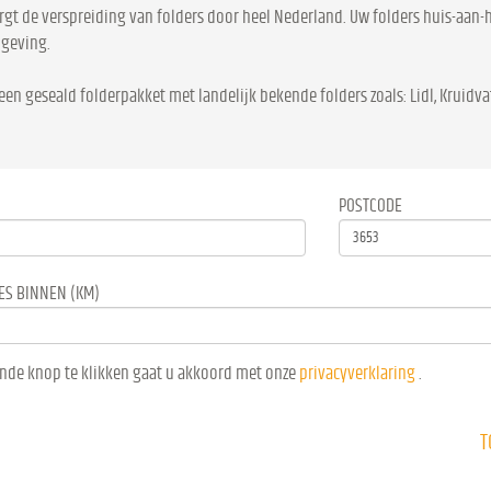
rgt de verspreiding van folders door heel Nederland. Uw folders huis-aan-h
mgeving.
een geseald folderpakket met landelijk bekende folders zoals: Lidl, Kruidvat
POSTCODE
ES BINNEN (KM)
nde knop te klikken gaat u akkoord met onze
privacyverklaring
.
T