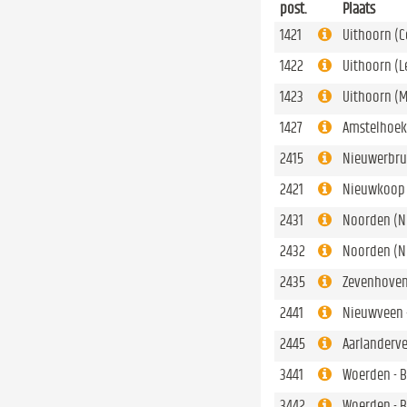
post.
Plaats
1421
Uithoorn (
1422
Uithoorn (
1423
Uithoorn (M
1427
Amstelhoek
2415
Nieuwerbru
2421
Nieuwkoop
2431
Noorden (N
2432
Noorden (N
2435
Zevenhoven
2441
Nieuwveen 
2445
Aarlanderve
3441
Woerden - 
3442
Woerden - 