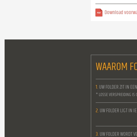
Download voorw
WAAROM FO
1.
UW FOLDER ZIT IN EE
* LOSSE VERSPREIDING IS 
2.
UW FOLDER LIGT IN 
3.
UW FOLDER WORDT VE