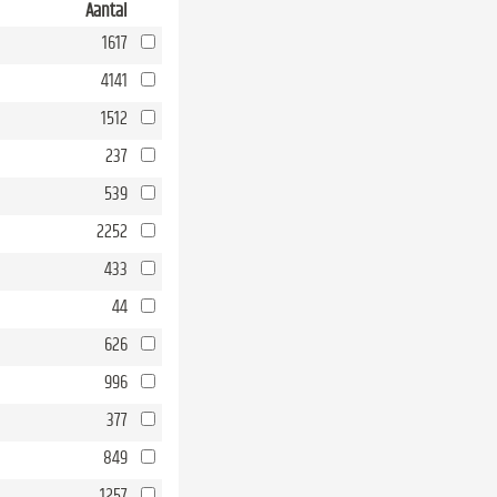
Aantal
1617
4141
1512
237
539
2252
433
44
626
996
377
849
1257