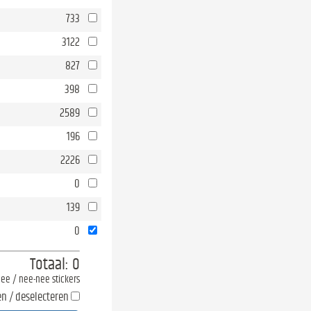
733
3122
827
398
2589
196
2226
0
139
0
Totaal:
0
-nee / nee-nee stickers
en / deselecteren