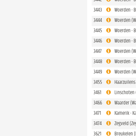
3443
Woerden - 
3444
Woerden (W
3445
Woerden - B
3446
Woerden - 
3447
Woerden (W
3448
Woerden - 
3449
Woerden (W
3455
Haarzuilens
3461
Linschoten 
3466
Waarder (W
3471
Kamerik - K
3474
Zegveld (Ze
3621
Breukelen (