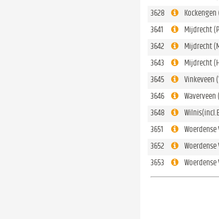
3628
Kockengen 
3641
Mijdrecht (
3642
Mijdrecht (
3643
Mijdrecht (
3645
Vinkeveen 
3646
Waverveen 
3648
Wilnis(incl.
3651
Woerdense V
3652
Woerdense V
3653
Woerdense V