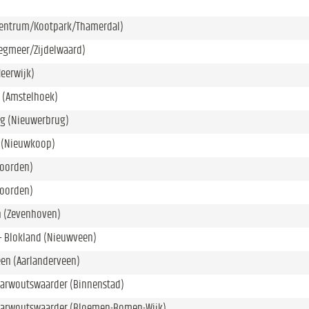
Centrum/Kootpark/Thamerdal)
Legmeer/Zijdelwaard)
eerwijk)
 (Amstelhoek)
g (Nieuwerbrug)
 (Nieuwkoop)
oorden)
oorden)
 (Zevenhoven)
- Blokland (Nieuwveen)
en (Aarlanderveen)
Barwoutswaarder (Binnenstad)
Barwoutswaarder (Bloemen-Bomen-Wijk)