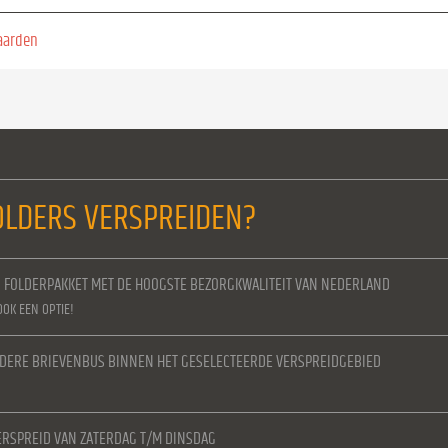
aarden
LDERS VERSPREIDEN?
N FOLDERPAKKET MET DE HOOGSTE BEZORGKWALITEIT VAN NEDERLAND
OOK EEN OPTIE!
IEDERE BRIEVENBUS BINNEN HET GESELECTEERDE VERSPREIDGEBIED
RSPREID VAN ZATERDAG T/M DINSDAG