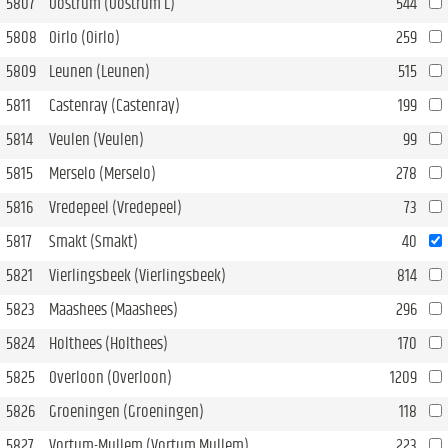
5807
Oostrum (Oostrum L)
544
5808
Oirlo (Oirlo)
259
5809
Leunen (Leunen)
515
5811
Castenray (Castenray)
199
5814
Veulen (Veulen)
99
5815
Merselo (Merselo)
278
5816
Vredepeel (Vredepeel)
73
5817
Smakt (Smakt)
40
5821
Vierlingsbeek (Vierlingsbeek)
814
5823
Maashees (Maashees)
296
5824
Holthees (Holthees)
170
5825
Overloon (Overloon)
1209
5826
Groeningen (Groeningen)
118
5827
Vortum-Mullem (Vortum Mullem)
223