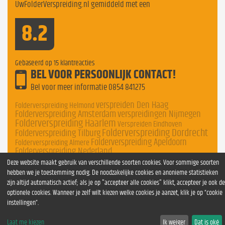
UwFolderVerspreiding.nl gemiddeld met een
8.2
Gebaseerd op
15
klantreacties
BEL VOOR PERSOONLIJK CONTACT!
Bel voor meer informatie
0854 841275
verspreiden Den Haag
Folderverspreiding Helmond
Folderverspreiding Amsterdam
verspreidingen Nijmegen
Folderverspreiding Haarlem
Verspreiden Eindhoven
Folderverspreiding Dordrecht
Folderverspreiding Tilburg
Folderverspreiding Apeldoorn
Folderverspreiding Almere
Folderverspreiding Nederland
Deze website maakt gebruik van verschillende soorten cookies. Voor sommige soorten
hebben we je toestemming nodig. De noodzakelijke cookies en anonieme statistieken
zijn altijd automatisch actief; als je op "accepteer alle cookies" klikt, accepteer je ook de
optionele cookies. Wanneer je zelf wilt kiezen welke cookies je aanzet, klik je op “cookie
instellingen”.
Laat me kiezen
Ik weiger
Dat is oké