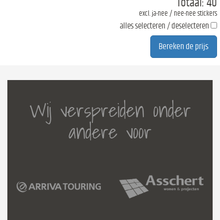
Totaal:
40
excl. ja-nee / nee-nee stickers
alles selecteren / deselecteren
Wij verspreiden onder
andere voor