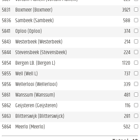
5831
Boxmeer (Boxmeer)
3921
5836
Sambeek (Sambeek)
588
5841
Oploo (Oploo)
374
5843
Westerbeek (Westerbeek)
214
5844
Stevensbeek (Stevensbeek)
224
5854
Bergen LB. (Bergen L)
1720
5855
Well (Well L)
737
5856
Wellerlooi (Wellerlooi)
339
5861
Wanssum (Wanssum)
481
5862
Geijsteren (Geijsteren)
116
5863
Blitterswijk (Blitterswijck)
281
5864
Meerlo (Meerlo)
502