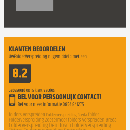
KLANTEN BEOORDELEN
UwFolderVerspreiding.nl gemiddeld met een
8.2
Gebaseerd op
15
klantreacties
BEL VOOR PERSOONLIJK CONTACT!
Bel voor meer informatie
0854 841275
folders verspreiden
folder
Folderverspreiding Breda
Folderverspreiding Zoetermeer
folders verspreiden Breda
Folderverspreiding Den Bosch
Folderverspreiding