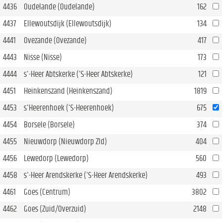
4436
Oudelande (Oudelande)
162
4437
Ellewoutsdijk (Ellewoutsdijk)
134
4441
Ovezande (Ovezande)
417
4443
Nisse (Nisse)
173
4444
s'-Heer Abtskerke ('S-Heer Abtskerke)
121
4451
Heinkenszand (Heinkenszand)
1819
4453
s'Heerenhoek ('S-Heerenhoek)
675
4454
Borsele (Borsele)
374
4455
Nieuwdorp (Nieuwdorp Zld)
404
4456
Lewedorp (Lewedorp)
560
4458
s'-Heer Arendskerke ('S-Heer Arendskerke)
493
4461
Goes (Centrum)
3802
4462
Goes (Zuid/Overzuid)
2148