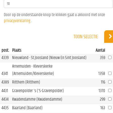
Door op de onderstaande knop te klikken gaat u akkoord met onze
privacyverklaring
.
TOON SELECTIE
post.
Plaats
Aantal
4339
Nieuwland - St.Joosland (Nieuw En Sint Joosland)
359
Arnemuiden - Kleverskerke
4341
(Arnemuiden/Kleverskerke)
1358
4389
Ritthem (Ritthem)
116
4431
Gravenpolder 's ('S-Gravenpolder)
1370
4434
Kwadendamme (Kwadendamme)
299
4435
Baarland (Baarland)
163