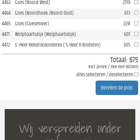
4463
Goes (Noord-West)
2119
4464
Goes (Noordhoek /Noord-Oost)
613
4465
Goes (Goesemeer)
228
4471
Wolphaartsdijk (Wolphaartsdijk)
601
4472
s'-Heer Hendrikskinderen ('S-Heer H Kinderen)
305
Totaal:
675
excl. ja-nee / nee-nee stickers
alles selecteren / deselecteren
Wij verspreiden onder