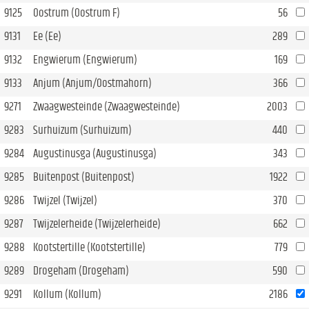
9125
Oostrum (Oostrum F)
56
9131
Ee (Ee)
289
9132
Engwierum (Engwierum)
169
9133
Anjum (Anjum/Oostmahorn)
366
9271
Zwaagwesteinde (Zwaagwesteinde)
2003
9283
Surhuizum (Surhuizum)
440
9284
Augustinusga (Augustinusga)
343
9285
Buitenpost (Buitenpost)
1922
9286
Twijzel (Twijzel)
370
9287
Twijzelerheide (Twijzelerheide)
662
9288
Kootstertille (Kootstertille)
779
9289
Drogeham (Drogeham)
590
9291
Kollum (Kollum)
2186