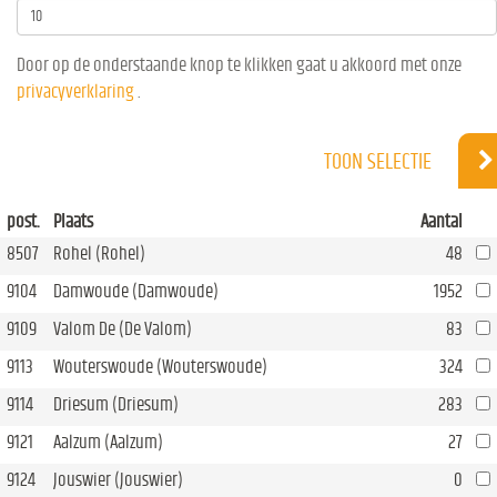
Door op de onderstaande knop te klikken gaat u akkoord met onze
privacyverklaring
.
TOON SELECTIE
post.
Plaats
Aantal
8507
Rohel (Rohel)
48
9104
Damwoude (Damwoude)
1952
9109
Valom De (De Valom)
83
9113
Wouterswoude (Wouterswoude)
324
9114
Driesum (Driesum)
283
9121
Aalzum (Aalzum)
27
9124
Jouswier (Jouswier)
0