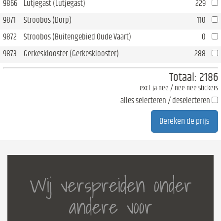
9866
Lutjegast (Lutjegast)
229
9871
Stroobos (Dorp)
110
9872
Stroobos (Buitengebied Oude Vaart)
0
9873
Gerkesklooster (Gerkesklooster)
288
Totaal:
2186
excl. ja-nee / nee-nee stickers
alles selecteren / deselecteren
Wij verspreiden onder
andere voor