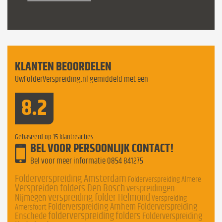
KLANTEN BEOORDELEN
UwFolderVerspreiding.nl gemiddeld met een
8.2
Gebaseerd op
15
klantreacties
BEL VOOR PERSOONLIJK CONTACT!
Bel voor meer informatie
0854 841275
Folderverspreiding Amsterdam
Folderverspreiding Almere
Verspreiden folders Den Bosch
verspreidingen
verspreiding folder Helmond
Nijmegen
Verspreiding
Folderverspreiding Arnhem
Folderverspreiding
Amersfoort
folderverspreiding
folders
Enschede
Folderverspreiding