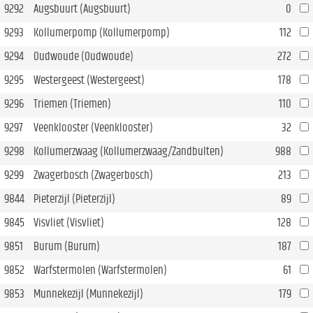
9292
Augsbuurt (Augsbuurt)
0
9293
Kollumerpomp (Kollumerpomp)
112
9294
Oudwoude (Oudwoude)
272
9295
Westergeest (Westergeest)
178
9296
Triemen (Triemen)
110
9297
Veenklooster (Veenklooster)
32
9298
Kollumerzwaag (Kollumerzwaag/Zandbulten)
988
9299
Zwagerbosch (Zwagerbosch)
213
9844
Pieterzijl (Pieterzijl)
89
9845
Visvliet (Visvliet)
128
9851
Burum (Burum)
187
9852
Warfstermolen (Warfstermolen)
61
9853
Munnekezijl (Munnekezijl)
179