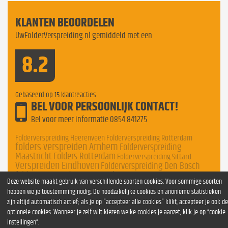
KLANTEN BEOORDELEN
UwFolderVerspreiding.nl gemiddeld met een
8.2
Gebaseerd op
15
klantreacties
BEL VOOR PERSOONLIJK CONTACT!
Bel voor meer informatie
0854 841275
Folderverspreiding Heerenveen
Folderverspreiding Rotterdam
folders verspreiden Arnhem
Folderverspreiding
Maastricht
Folders Rotterdam
Folderverspreiding Sittard
Verspreiden Eindhoven
Folderverspreiding Den Bosch
folders verspreiding Maastricht
Verspreiding Sittard
Deze website maakt gebruik van verschillende soorten cookies. Voor sommige soorten
Folderverspreiding Nederland
hebben we je toestemming nodig. De noodzakelijke cookies en anonieme statistieken
zijn altijd automatisch actief; als je op "accepteer alle cookies" klikt, accepteer je ook de
optionele cookies. Wanneer je zelf wilt kiezen welke cookies je aanzet, klik je op “cookie
instellingen”.