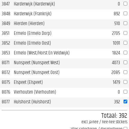
3847
Harderwijk (Harderwijk)
0
3848
Harderwijk (Frankrijk)
892
3849
Hierden (Hierden)
510
3851
Ermelo (Ermelo Dorp)
2705
3852
Ermelo (Ermelo Oost)
1091
3853
Ermelo (West/Horst En Veldwijk)
1824
8071
Nunspeet (Nunspeet West)
4073
8072
Nunspeet (Nunspeet Oost)
2085
8075
Elspeet (Elspeet)
1479
8076
Vierhouten (Vierhouten)
0
8077
Hulshorst (Hulshorst)
392
Totaal:
392
excl. ja-nee / nee-nee stickers