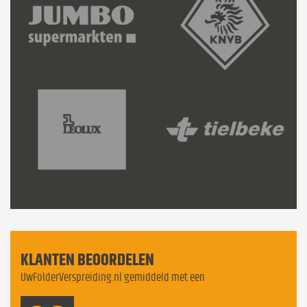
KLANTEN BEOORDELEN
UwFolderVerspreiding.nl gemiddeld met een