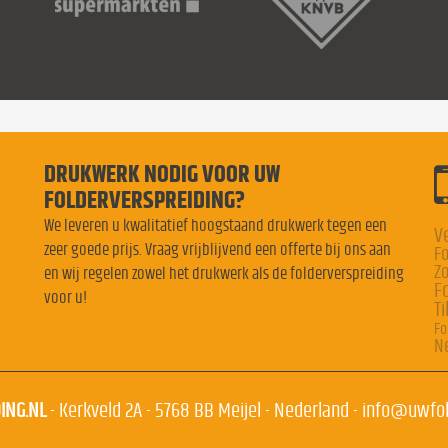
DRUKWERK NODIG VOOR UW
FOLDERVERSPREIDING?
We leveren u kwalitatief hoogstaand drukwerk tegen een
V
zeer goede prijs. Vraag vrijblijvend een offerte bij ons aan
Fo
Z
en wij regelen zowel het drukwerk als de folderverspreiding
F
voor u!
Ti
Fo
N
ING.NL
-
Kerkveld 2A
-
5768 BB
Meijel
-
Nederland
-
info@uwfold