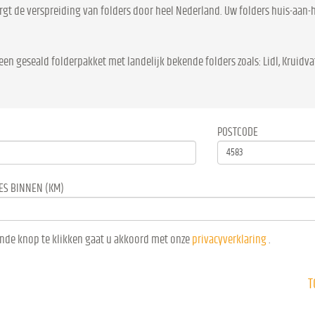
gt de verspreiding van folders door heel Nederland. Uw folders huis-aan-hu
een geseald folderpakket met landelijk bekende folders zoals: Lidl, Kruidvat
POSTCODE
ES BINNEN (KM)
nde knop te klikken gaat u akkoord met onze
privacyverklaring
.
T