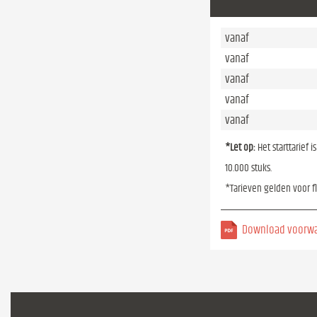
vanaf
vanaf
vanaf
vanaf
vanaf
*Let op:
Het starttarief 
10.000 stuks.
*Tarieven gelden voor f
Download voorw