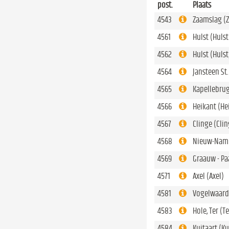
post.
Plaats
4543
Zaamslag (
4561
Hulst (Hulst
4562
Hulst (Huls
4564
Jansteen St.
4565
Kapellebrug
4566
Heikant (He
4567
Clinge (Cli
4568
Nieuw-Nam
4569
Graauw - Pa
4571
Axel (Axel)
4581
Vogelwaard
4583
Hole, Ter (T
4584
Kuitaart (Ku