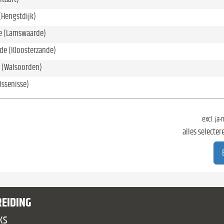
(Hengstdijk)
 (Lamswaarde)
de (Kloosterzande)
 (Walsoorden)
Ossenisse)
excl. ja
alles selecter
REIDING
ks