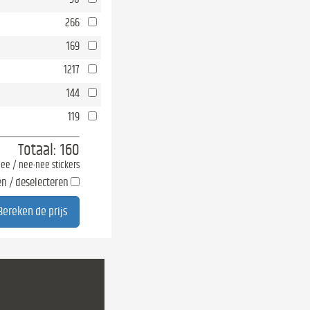
266
169
1217
144
119
Totaal:
160
-nee / nee-nee stickers
en / deselecteren