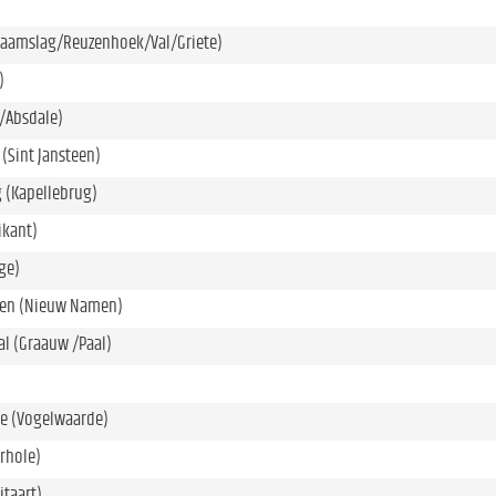
Zaamslag/Reuzenhoek/Val/Griete)
)
t/Absdale)
 (Sint Jansteen)
 (Kapellebrug)
ikant)
nge)
en (Nieuw Namen)
al (Graauw /Paal)
e (Vogelwaarde)
erhole)
itaart)