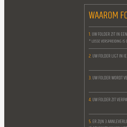
WAAROM FO
1.
UW FOLDER ZIT IN EE
* LOSSE VERSPREIDING IS 
2.
UW FOLDER LIGT IN 
3.
UW FOLDER WORDT VE
4.
UW FOLDER ZIT VERPA
5.
ER ZIJN 3 AANLEVERL