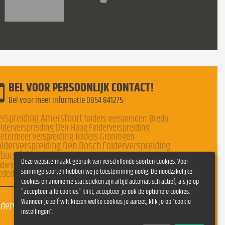
BEL VOOR PERSOONLIJK CONTACT!
Bel voor meer informatie
0854 841275
erspreiding Amersfoort
folders verspreiden Breda
lderverspreiding Den Haag
Folderverspreiding
oetermeer
verspreiding folders Groningen
olderverspreiding Den Bosch
Folderverspreiding
lburg
folders Tilburg
Folderverspreiding Almere
Deze website maakt gebruik van verschillende soorten cookies. Voor
Folderverspreiding
lderverspreiding Maastricht
sommige soorten hebben we je toestemming nodig. De noodzakelijke
ederland
cookies en anonieme statistieken zijn altijd automatisch actief; als je op
"accepteer alle cookies" klikt, accepteer je ook de optionele cookies.
Wanneer je zelf wilt kiezen welke cookies je aanzet, klik je op “cookie
erverspreiding.nl
-
Privacyverklaring
-
Cookie
instellingen”.