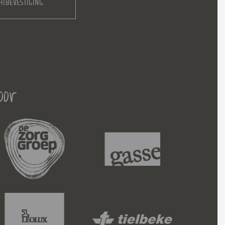
HTBEVESTIGING.
oor