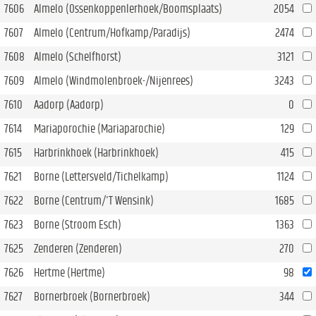
7606
Almelo (Ossenkoppenlerhoek/Boomsplaats)
2054
7607
Almelo (Centrum/Hofkamp/Paradijs)
2474
7608
Almelo (Schelfhorst)
3121
7609
Almelo (Windmolenbroek-/Nijenrees)
3243
7610
Aadorp (Aadorp)
0
7614
Mariaporochie (Mariaparochie)
129
7615
Harbrinkhoek (Harbrinkhoek)
415
7621
Borne (Lettersveld/Tichelkamp)
1124
7622
Borne (Centrum/'T Wensink)
1685
7623
Borne (Stroom Esch)
1363
7625
Zenderen (Zenderen)
270
7626
Hertme (Hertme)
98
7627
Bornerbroek (Bornerbroek)
344