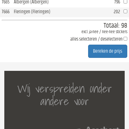
7665
Albergen (Albergen)
796
7666
Fleringen (Fleringen)
202
Totaal:
98
excl. ja-nee / nee-nee stickers
alles selecteren / deselecteren
Wij verspreiden onder
andere voor