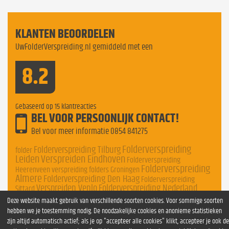
KLANTEN BEOORDELEN
UwFolderVerspreiding.nl gemiddeld met een
8.2
Gebaseerd op
15
klantreacties
BEL VOOR PERSOONLIJK CONTACT!
Bel voor meer informatie
0854 841275
Folderverspreiding
Folderverspreiding Tilburg
folder
Leiden
Verspreiden Eindhoven
Folderverspreiding
Folderverspreiding
Heerenveen
verspreiding folders Groningen
Almere
Folderverspreiding Den Haag
Folderverspreiding
Verspreiden Venlo
Folderverspreiding Nederland
Sittard
Deze website maakt gebruik van verschillende soorten cookies. Voor sommige soorten
hebben we je toestemming nodig. De noodzakelijke cookies en anonieme statistieken
zijn altijd automatisch actief; als je op "accepteer alle cookies" klikt, accepteer je ook de