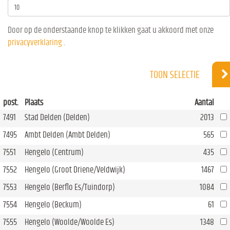
Door op de onderstaande knop te klikken gaat u akkoord met onze
privacyverklaring
.
TOON SELECTIE
post.
Plaats
Aantal
7491
Stad Delden (Delden)
2013
7495
Ambt Delden (Ambt Delden)
565
7551
Hengelo (Centrum)
435
7552
Hengelo (Groot Driene/Veldwijk)
1467
7553
Hengelo (Berflo Es/Tuindorp)
1084
7554
Hengelo (Beckum)
61
7555
Hengelo (Woolde/Woolde Es)
1348