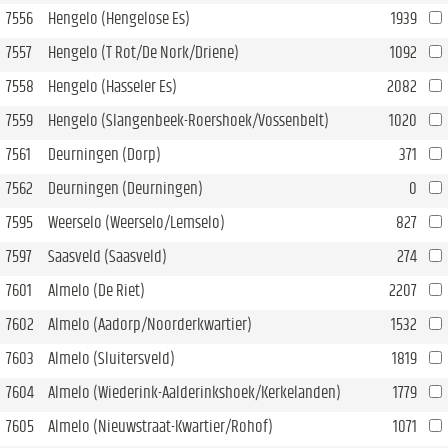
7556
Hengelo (Hengelose Es)
1939
7557
Hengelo (T Rot/De Nork/Driene)
1092
7558
Hengelo (Hasseler Es)
2082
7559
Hengelo (Slangenbeek-Roershoek/Vossenbelt)
1020
7561
Deurningen (Dorp)
371
7562
Deurningen (Deurningen)
0
7595
Weerselo (Weerselo/Lemselo)
827
7597
Saasveld (Saasveld)
274
7601
Almelo (De Riet)
2207
7602
Almelo (Aadorp/Noorderkwartier)
1532
7603
Almelo (Sluitersveld)
1819
7604
Almelo (Wiederink-Aalderinkshoek/Kerkelanden)
1779
7605
Almelo (Nieuwstraat-Kwartier/Rohof)
1071