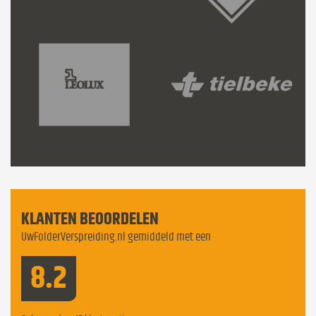
KLANTEN BEOORDELEN
UwFolderVerspreiding.nl gemiddeld met een
8.2