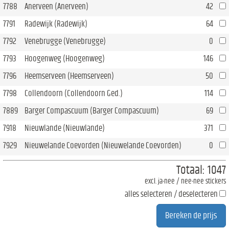
7788
Anerveen (Anerveen)
42
7791
Radewijk (Radewijk)
64
7792
Venebrugge (Venebrugge)
0
7793
Hoogenweg (Hoogenweg)
146
7796
Heemserveen (Heemserveen)
50
7798
Collendoorn (Collendoorn Ged.)
114
7889
Barger Compascuum (Barger Compascuum)
69
7918
Nieuwlande (Nieuwlande)
371
7929
Nieuwelande Coevorden (Nieuwelande Coevorden)
0
Totaal:
1047
excl. ja-nee / nee-nee stickers
alles selecteren / deselecteren