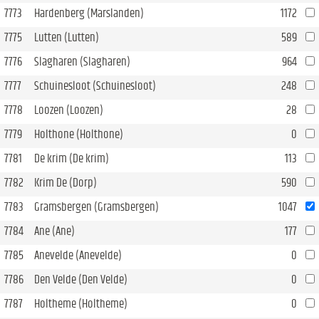
7773
Hardenberg (Marslanden)
1172
7775
Lutten (Lutten)
589
7776
Slagharen (Slagharen)
964
7777
Schuinesloot (Schuinesloot)
248
7778
Loozen (Loozen)
28
7779
Holthone (Holthone)
0
7781
De krim (De krim)
113
7782
Krim De (Dorp)
590
7783
Gramsbergen (Gramsbergen)
1047
7784
Ane (Ane)
177
7785
Anevelde (Anevelde)
0
7786
Den Velde (Den Velde)
0
7787
Holtheme (Holtheme)
0