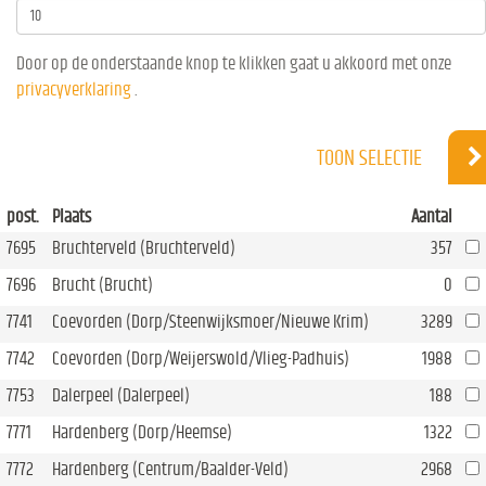
Door op de onderstaande knop te klikken gaat u akkoord met onze
privacyverklaring
.
TOON SELECTIE
post.
Plaats
Aantal
7695
Bruchterveld (Bruchterveld)
357
7696
Brucht (Brucht)
0
7741
Coevorden (Dorp/Steenwijksmoer/Nieuwe Krim)
3289
7742
Coevorden (Dorp/Weijerswold/Vlieg-Padhuis)
1988
7753
Dalerpeel (Dalerpeel)
188
7771
Hardenberg (Dorp/Heemse)
1322
7772
Hardenberg (Centrum/Baalder-Veld)
2968