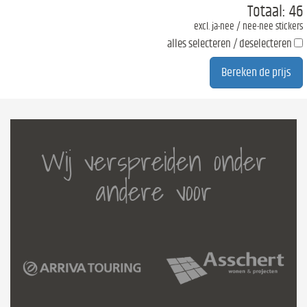
Totaal:
46
excl. ja-nee / nee-nee stickers
alles selecteren / deselecteren
Wij verspreiden onder
andere voor