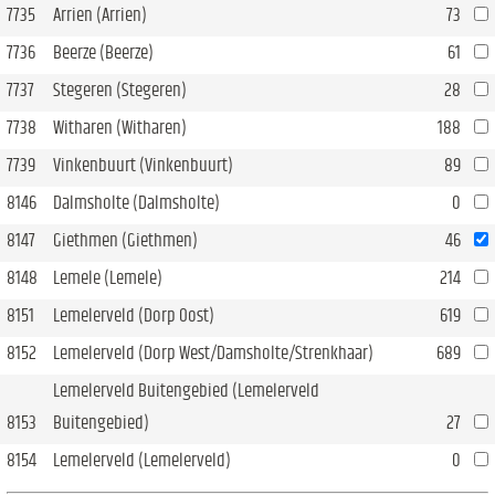
7735
Arrien (Arrien)
73
7736
Beerze (Beerze)
61
7737
Stegeren (Stegeren)
28
7738
Witharen (Witharen)
188
7739
Vinkenbuurt (Vinkenbuurt)
89
8146
Dalmsholte (Dalmsholte)
0
8147
Giethmen (Giethmen)
46
8148
Lemele (Lemele)
214
8151
Lemelerveld (Dorp Oost)
619
8152
Lemelerveld (Dorp West/Damsholte/Strenkhaar)
689
Lemelerveld Buitengebied (Lemelerveld
8153
Buitengebied)
27
8154
Lemelerveld (Lemelerveld)
0