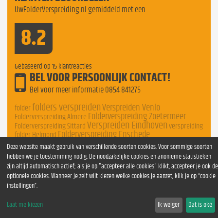
UwFolderVerspreiding.nl gemiddeld met een
8.2
Gebaseerd op
15
klantreacties
BEL VOOR PERSOONLIJK CONTACT!
Bel voor meer informatie
0854 841275
folders verspreiden
Verspreiden Venlo
folder
Folderverspreiding Zoetermeer
Folderverspreiding Almere
Verspreiden Eindhoven
Folderverspreiding Sittard
verspreiding
Folderverspreiding Enschede
folder Helmond
Folderverspreiding Dordrecht
Folderverspreiding Nederland
Deze website maakt gebruik van verschillende soorten cookies. Voor sommige soorten
hebben we je toestemming nodig. De noodzakelijke cookies en anonieme statistieken
zijn altijd automatisch actief; als je op "accepteer alle cookies" klikt, accepteer je ook de
optionele cookies. Wanneer je zelf wilt kiezen welke cookies je aanzet, klik je op “cookie
instellingen”.
Laat me kiezen
Ik weiger
Dat is oké