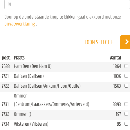
Door op de onderstaande knop te klikken gaat u akkoord met onze
privacyverklaring
.
TOON SELECTIE
post.
Plaats
Aantal
7683
Ham Den (Den Ham O)
1864
7721
Dalfsen (Dalfsen)
1936
7722
Dalfsen (Dalfsen/Ankum/Hoon/Oudle)
1563
Ommen
7731
(Centrum/Laarakkers/Ommeres/Arrierveld)
3393
7732
Ommen ()
197
7734
Vilsteren (Vilsteren)
95