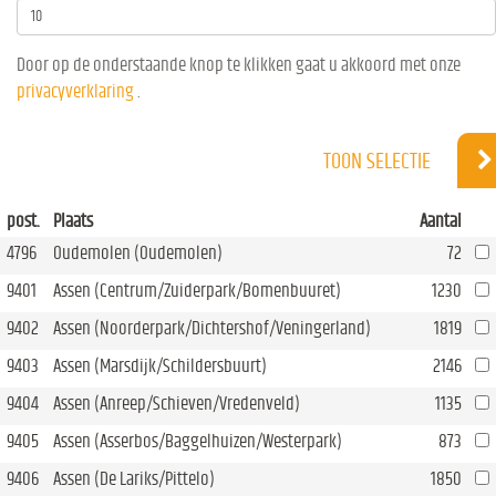
Door op de onderstaande knop te klikken gaat u akkoord met onze
privacyverklaring
.
TOON SELECTIE
post.
Plaats
Aantal
4796
Oudemolen (Oudemolen)
72
9401
Assen (Centrum/Zuiderpark/Bomenbuuret)
1230
9402
Assen (Noorderpark/Dichtershof/Veningerland)
1819
9403
Assen (Marsdijk/Schildersbuurt)
2146
9404
Assen (Anreep/Schieven/Vredenveld)
1135
9405
Assen (Asserbos/Baggelhuizen/Westerpark)
873
9406
Assen (De Lariks/Pittelo)
1850