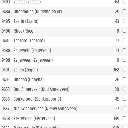
9483
Zeegse (Zeegse)
64
9484
Oudemolen (Oudemolen Dr)
29
9485
Taarlo (Taarlo)
43
9486
Rhee (Rhee)
0
9487
Ter Aard (Ter Aard)
17
9488
Zeijerveld (Zeijerveld)
21
9489
Zeijerveen (Zeijerveen)
0
9491
Zeijen (Zeijen)
362
9492
Ubbena (Ubbena)
26
9655
Oud Annerveen (Oud Annerveen)
30
9656
Spijkerboor (Spijkerboor D)
45
9657
Nieuw Annerveen (Nieuw Annerveen)
27
9658
Eexterveen (Eexterveen)
149