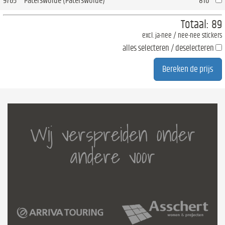
9765
Paterswolde (Paterswolde)
810
Totaal:
89
excl. ja-nee / nee-nee stickers
alles selecteren / deselecteren
Wij verspreiden onder
andere voor