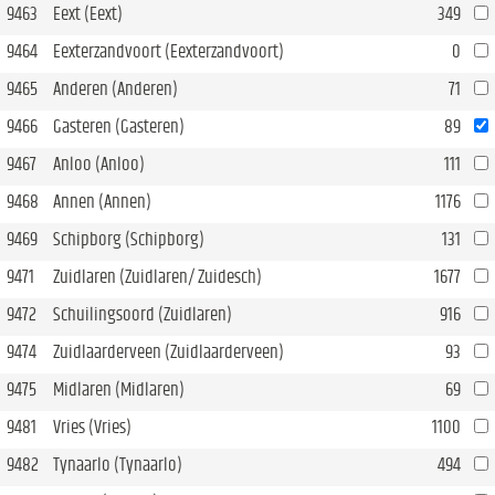
9463
Eext (Eext)
349
9464
Eexterzandvoort (Eexterzandvoort)
0
9465
Anderen (Anderen)
71
9466
Gasteren (Gasteren)
89
9467
Anloo (Anloo)
111
9468
Annen (Annen)
1176
9469
Schipborg (Schipborg)
131
9471
Zuidlaren (Zuidlaren/ Zuidesch)
1677
9472
Schuilingsoord (Zuidlaren)
916
9474
Zuidlaarderveen (Zuidlaarderveen)
93
9475
Midlaren (Midlaren)
69
9481
Vries (Vries)
1100
9482
Tynaarlo (Tynaarlo)
494