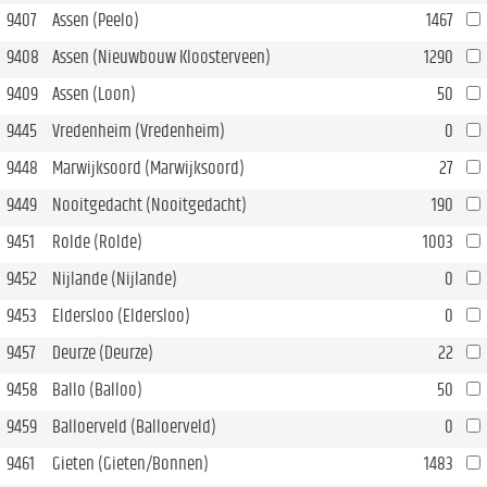
9407
Assen (Peelo)
1467
9408
Assen (Nieuwbouw Kloosterveen)
1290
9409
Assen (Loon)
50
9445
Vredenheim (Vredenheim)
0
9448
Marwijksoord (Marwijksoord)
27
9449
Nooitgedacht (Nooitgedacht)
190
9451
Rolde (Rolde)
1003
9452
Nijlande (Nijlande)
0
9453
Eldersloo (Eldersloo)
0
9457
Deurze (Deurze)
22
9458
Ballo (Balloo)
50
9459
Balloerveld (Balloerveld)
0
9461
Gieten (Gieten/Bonnen)
1483