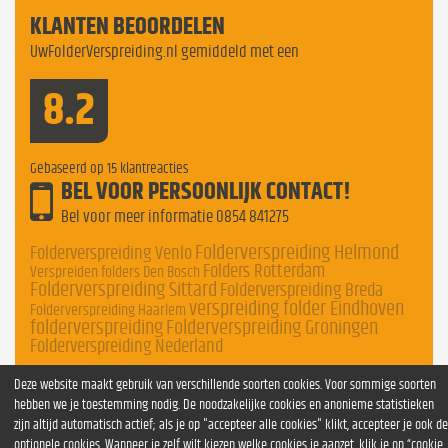
KLANTEN BEOORDELEN
UwFolderVerspreiding.nl gemiddeld met een
8.2
Gebaseerd op
15
klantreacties
BEL VOOR PERSOONLIJK CONTACT!
Bel voor meer informatie
0854 841275
Folderverspreiding Helmond
Folderverspreiding Venlo
Folders Rotterdam
Verspreiden folders Den Bosch
Folderverspreiding Sittard
Folderverspreiding Breda
verspreiding folder Eindhoven
Folderverspreiding Haarlem
folderverspreiding
Folderverspreiding Groningen
Folderverspreiding Nederland
Deze website maakt gebruik van verschillende soorten cookies. Voor sommige soorten
hebben we je toestemming nodig. De noodzakelijke cookies en anonieme statistieken
zijn altijd automatisch actief; als je op "accepteer alle cookies" klikt, accepteer je ook de
optionele cookies. Wanneer je zelf wilt kiezen welke cookies je aanzet, klik je op “cookie