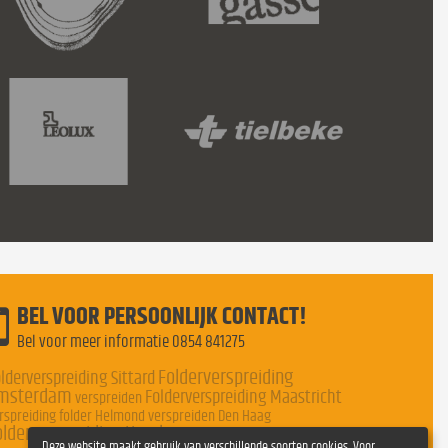
BEL VOOR PERSOONLIJK CONTACT!
Bel voor meer informatie
0854 841275
Folderverspreiding
lderverspreiding Sittard
msterdam
Folderverspreiding Maastricht
verspreiden
rspreiding folder Helmond
verspreiden Den Haag
olderverspreiding Haarlem
Folderverspreiding
Deze website maakt gebruik van verschillende soorten cookies. Voor