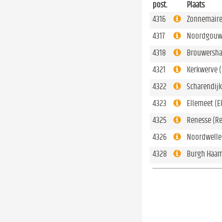
post.
Plaats
4316
Zonnemaire
4317
Noordgouw
4318
Brouwersha
4321
Kerkwerve 
4322
Scharendijk
4323
Ellemeet (E
4325
Renesse (R
4326
Noordwelle
4328
Burgh Haam