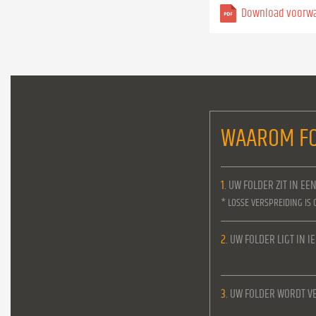
Download voorw
WAAROM FO
1.
UW FOLDER ZIT IN EE
* LOSSE VERSPREIDING IS 
2.
UW FOLDER LIGT IN 
3.
UW FOLDER WORDT VE