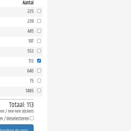
Aantal
225
239
445
197
553
113
640
75
1485
Totaal:
113
-nee / nee-nee stickers
en / deselecteren