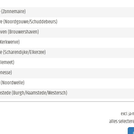
 (Zonnemaire)
e (Noordgouwe/Schuddebeurs)
ven (Brouwershaven)
(Kerkwerve)
e (Scharendijke/Elkerzee)
llemeet)
enesse)
 (Noordwelle)
stede (Burgh/Haamstede/Westersch)
excl. ja
alles selecter