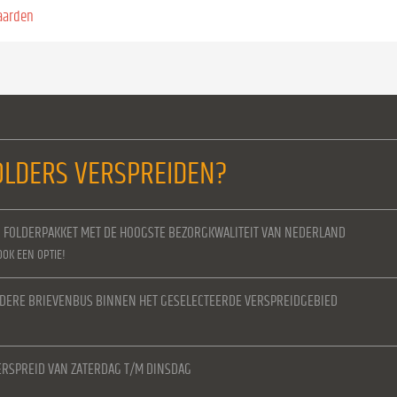
aarden
LDERS VERSPREIDEN?
N FOLDERPAKKET MET DE HOOGSTE BEZORGKWALITEIT VAN NEDERLAND
OOK EEN OPTIE!
IEDERE BRIEVENBUS BINNEN HET GESELECTEERDE VERSPREIDGEBIED
RSPREID VAN ZATERDAG T/M DINSDAG