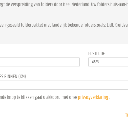
rgt de verspreiding van folders door heel Nederland. Uw folders huis-aan-h
een geseald folderpakket met landelijk bekende folders zoals: Lidl, Kruidvat
POSTCODE
ES BINNEN (KM)
nde knop te klikken gaat u akkoord met onze
privacyverklaring
.
T