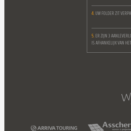
4.
UW FOLDER ZIT VERPA
5.
ER ZIJN 3 AANLEVERL
IS AFHANKELIJK VAN H
Wi