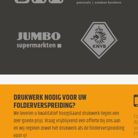
DRUKWERK NODIG VOOR UW
FOLDERVERSPREIDING?
We leveren u kwalitatief hoogstaand drukwerk tegen een
Fo
zeer goede prijs. Vraag vrijblijvend een offerte bij ons aan
A
en wij regelen zowel het drukwerk als de folderverspreiding
ve
F
voor u!