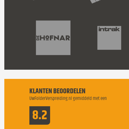
KLANTEN BEOORDELEN
UwFolderVerspreiding.nl gemiddeld met een
8.2