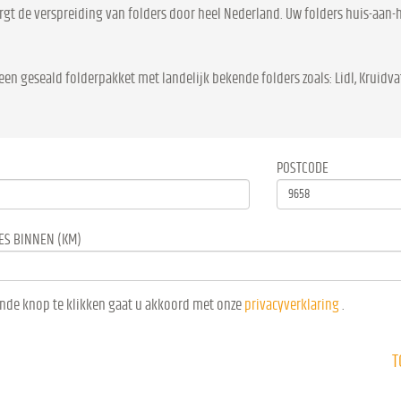
rgt de verspreiding van folders door heel Nederland. Uw folders huis-aan-h
.
een geseald folderpakket met landelijk bekende folders zoals: Lidl, Kruidvat
POSTCODE
ES BINNEN (KM)
nde knop te klikken gaat u akkoord met onze
privacyverklaring
.
T