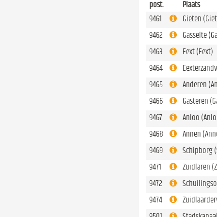
post.
Plaats
9461
Gieten (Gi
9462
Gasselte (G
9463
Eext (Eext)
9464
Eexterzandv
9465
Anderen (A
9466
Gasteren (G
9467
Anloo (Anlo
9468
Annen (Ann
9469
Schipborg 
9471
Zuidlaren (
9472
Schuilingso
9474
Zuidlaarder
9501
Stadskanaa