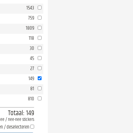
1543
759
1809
118
30
45
27
149
81
810
Totaal:
149
-nee / nee-nee stickers
en / deselecteren