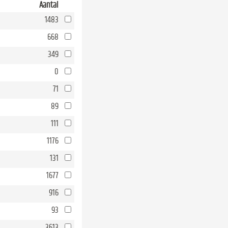
Aantal
1483
668
349
0
71
89
111
1176
131
1677
916
93
3613