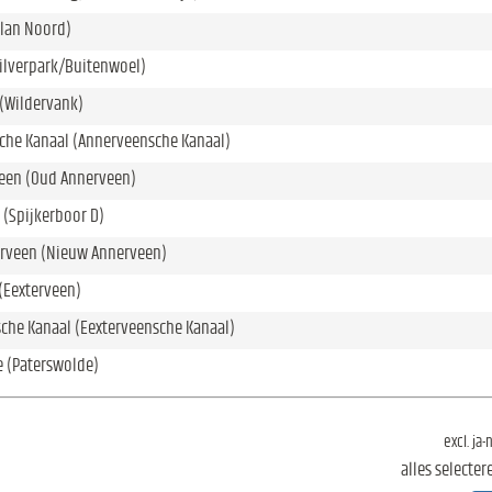
lan Noord)
ilverpark/Buitenwoel)
(Wildervank)
che Kanaal (Annerveensche Kanaal)
een (Oud Annerveen)
 (Spijkerboor D)
rveen (Nieuw Annerveen)
(Eexterveen)
che Kanaal (Eexterveensche Kanaal)
 (Paterswolde)
excl. ja
alles selecter