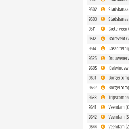
9502
Stadskanaal
9503
Stadskanaa
9511
Gieterveen 
9512
Barreveld 
9514
Gasselterni
9525
Drouwenerv
9605
Kielwindew
9631
Borgercomp
9632
Borgercomp
9633
Tripscompa
9641
Veendam (C
9642
Veendam (S
9644
Veendam (