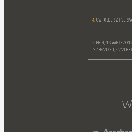
4.
UW FOLDER ZIT VERPA
5.
ER ZIJN 3 AANLEVERL
IS AFHANKELIJK VAN H
Wi