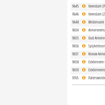
9645
Veendam (P
9646
Veendam (Z
9648
Wildervank 
9654
Annerveens
9655
Oud Annerv
9656
Spijkerboor
9657
Nieuw Anne
9658
Eexterveen 
9659
Eexterveens
9765
Paterswolde