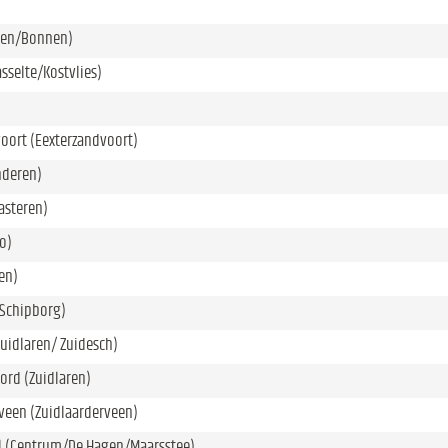
eten/Bonnen)
asselte/Kostvlies)
oort (Eexterzandvoort)
nderen)
asteren)
o)
en)
(Schipborg)
Zuidlaren/ Zuidesch)
ord (Zuidlaren)
veen (Zuidlaarderveen)
l (Centrum/De Hagen/Maarsstee)