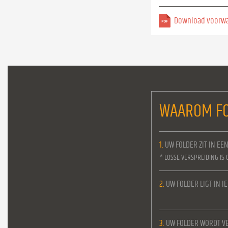
Download voorw
WAAROM FO
1.
UW FOLDER ZIT IN EE
* LOSSE VERSPREIDING IS 
2.
UW FOLDER LIGT IN 
3.
UW FOLDER WORDT VE