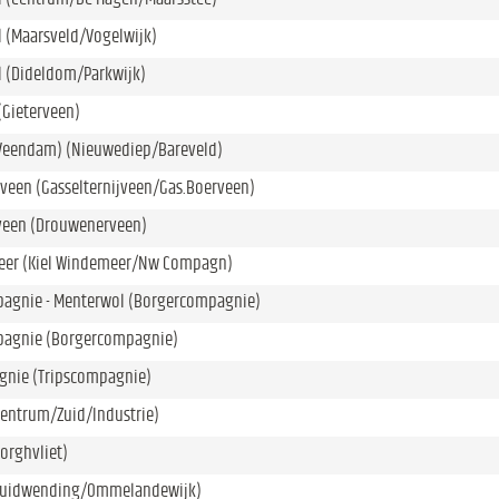
 (Maarsveld/Vogelwijk)
l (Dideldom/Parkwijk)
(Gieterveen)
(Veendam) (Nieuwediep/Bareveld)
jveen (Gasselternijveen/Gas.Boerveen)
een (Drouwenerveen)
eer (Kiel Windemeer/Nw Compagn)
agnie - Menterwol (Borgercompagnie)
agnie (Borgercompagnie)
gnie (Tripscompagnie)
entrum/Zuid/Industrie)
orghvliet)
Zuidwending/Ommelandewijk)