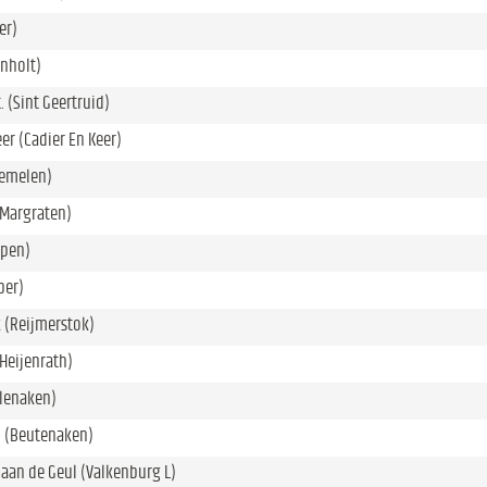
er)
nholt)
. (Sint Geertruid)
er (Cadier En Keer)
emelen)
(Margraten)
lpen)
ber)
 (Reijmerstok)
Heijenrath)
Slenaken)
 (Beutenaken)
aan de Geul (Valkenburg L)