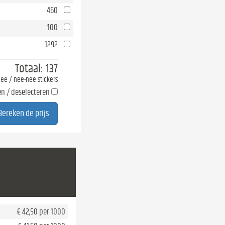
460
100
1292
Totaal:
137
-nee / nee-nee stickers
en / deselecteren
€ 42,50 per 1000