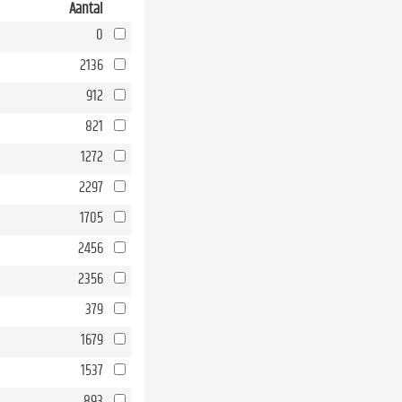
Aantal
0
2136
912
821
1272
2297
1705
2456
2356
379
1679
1537
893