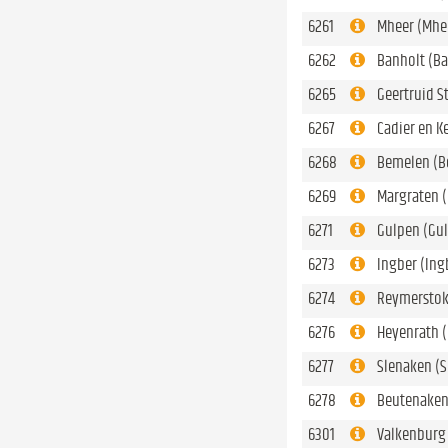
6261
Mheer (Mhe
6262
Banholt (Ba
6265
Geertruid St
6267
Cadier en Ke
6268
Bemelen (B
6269
Margraten 
6271
Gulpen (Gu
6273
Ingber (Ing
6274
Reymerstok
6276
Heyenrath (
6277
Slenaken (
6278
Beutenaken
6301
Valkenburg 