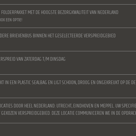
N FOLDERPAKKET MET DE HOOGSTE BEZORGKWALITEIT VAN NEDERLAND
OOK EEN OPTIE!
IEDERE BRIEVENBUS BINNEN HET GESELECTEERDE VERSPREIDGEBIED
RSPREID VAN ZATERDAG T/M DINSDAG
KT IN EEN PLASTIC SEALBAG EN LIGT SCHOON, DROOG EN ONGEKREUKT OP DE D
OCATIES DOOR HEEL NEDERLAND: UTRECHT, EINDHOVEN EN MEPPEL. UW SPECIFI
ET GEKOZEN VERSPREIDGEBIED. DEZE LOCATIE COMMUNICEREN WE IN DE OPDRAC