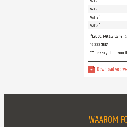
vanaf
vanaf
vanaf
vanaf
*Let op:
Het starttarief 
10.000 stuks.
*Tarieven gelden voor f
Download voorw
WAAROM FO