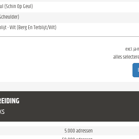
ul (Schin Op Geul)
Scheulder)
ijt - Vilt (Berg En Terblijt/Vilt)
excl. ja
alles selecter
REIDING
ks
5.000 adressen