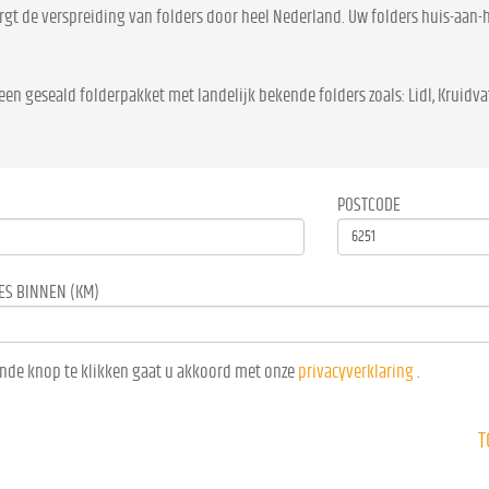
rgt de verspreiding van folders door heel Nederland. Uw folders huis-aan-h
een geseald folderpakket met landelijk bekende folders zoals: Lidl, Kruidvat
POSTCODE
ES BINNEN (KM)
nde knop te klikken gaat u akkoord met onze
privacyverklaring
.
T