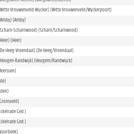
(Witte Vrouwenveld-Wijcker) (Witte Vrouwenveld/Wyckerpoort)
 (Amby) (Amby)
 (Scharn-Scharnwood) (Scharn/Scharnwood)
(Heer) (Heer)
(De Heeg-Vroendaal) (De Heeg/Vroendaal)
 (Heugen-Randwijk) (Heugem/Randwijck)
Meerssen)
de)
sden)
Gronsveld)
Eckelrade Ged.)
Eckelrade Ged.)
Noorbeek)