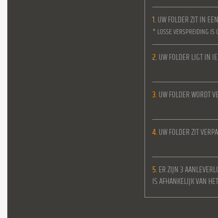
1.
UW FOLDER ZIT IN EE
* LOSSE VERSPREIDING IS 
2.
UW FOLDER LIGT IN 
3.
UW FOLDER WORDT VE
4.
UW FOLDER ZIT VERPA
5.
ER ZIJN 3 AANLEVERL
IS AFHANKELIJK VAN H