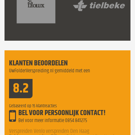
KLANTEN BEOORDELEN
UwFolderVerspreiding.nl gemiddeld met een
8.2
Gebaseerd op
15
klantreacties
BEL VOOR PERSOONLIJK CONTACT!
Bel voor meer informatie
0854 841275
Verspreiden Venlo
verspreiden Den Haag