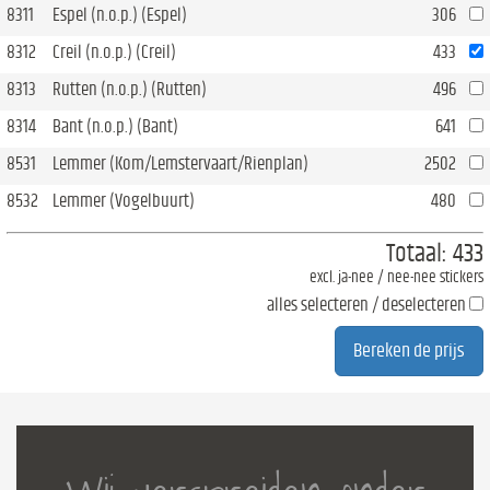
8311
Espel (n.o.p.) (Espel)
306
8312
Creil (n.o.p.) (Creil)
433
8313
Rutten (n.o.p.) (Rutten)
496
8314
Bant (n.o.p.) (Bant)
641
8531
Lemmer (Kom/Lemstervaart/Rienplan)
2502
8532
Lemmer (Vogelbuurt)
480
Totaal:
433
excl. ja-nee / nee-nee stickers
alles selecteren / deselecteren