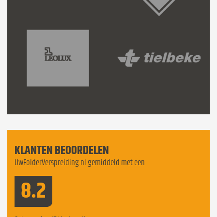
KLANTEN BEOORDELEN
UwFolderVerspreiding.nl gemiddeld met een
8.2