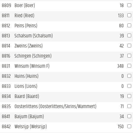
8809
Boer (Boer)
18
8811
Ried (Ried)
133
8812
Peins (Peins)
80
8813
Schalsum (Schalsum)
39
8814
Zweins (Zweins)
42
8816
Schingen (Schingen)
37
8831
Winsum (Winsum F)
348
8832
Huins (Huins)
0
8833
Lions (Lions)
0
8834
Baard (Baard)
19
8835
Oosterlittens (Oosterlittens/Skrins/Wammert)
71
8841
Baijum (Baijum)
34
8842
Welsrijp (Welsrijp)
150