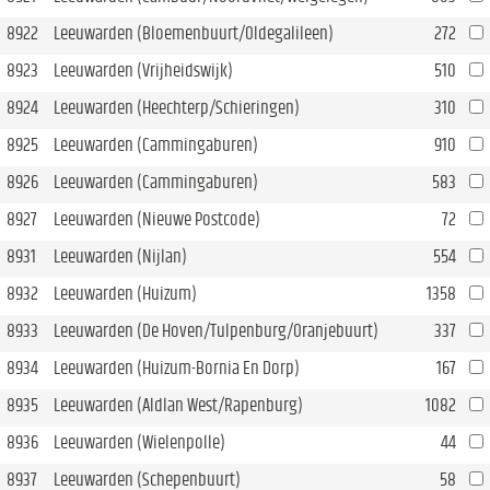
8922
Leeuwarden (Bloemenbuurt/Oldegalileen)
272
8923
Leeuwarden (Vrijheidswijk)
510
8924
Leeuwarden (Heechterp/Schieringen)
310
8925
Leeuwarden (Cammingaburen)
910
8926
Leeuwarden (Cammingaburen)
583
8927
Leeuwarden (Nieuwe Postcode)
72
8931
Leeuwarden (Nijlan)
554
8932
Leeuwarden (Huizum)
1358
8933
Leeuwarden (De Hoven/Tulpenburg/Oranjebuurt)
337
8934
Leeuwarden (Huizum-Bornia En Dorp)
167
8935
Leeuwarden (Aldlan West/Rapenburg)
1082
8936
Leeuwarden (Wielenpolle)
44
8937
Leeuwarden (Schepenbuurt)
58