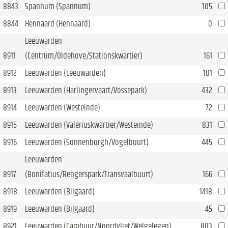
8843
Spannum (Spannum)
105
8844
Hennaard (Hennaard)
0
Leeuwarden
8911
(Centrum/Oldehove/Stationskwartier)
161
8912
Leeuwarden (Leeuwarden)
101
8913
Leeuwarden (Harlingervaart/Vossepark)
432
8914
Leeuwarden (Westeinde)
72
8915
Leeuwarden (Valeriuskwartier/Westeinde)
831
8916
Leeuwarden (Sonnenborgh/Vogelbuurt)
445
Leeuwarden
8917
(Bonifatius/Rengerspark/Transvaalbuurt)
166
8918
Leeuwarden (Bilgaard)
1418
8919
Leeuwarden (Bilgaard)
45
8921
Leeuwarden (Cambuur/Noordvliet/Welgelegen)
803