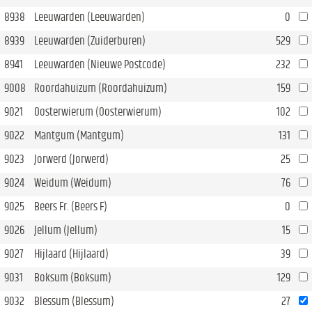
8938
Leeuwarden (Leeuwarden)
0
8939
Leeuwarden (Zuiderburen)
529
8941
Leeuwarden (Nieuwe Postcode)
232
9008
Roordahuizum (Roordahuizum)
159
9021
Oosterwierum (Oosterwierum)
102
9022
Mantgum (Mantgum)
131
9023
Jorwerd (Jorwerd)
25
9024
Weidum (Weidum)
76
9025
Beers Fr. (Beers F)
0
9026
Jellum (Jellum)
15
9027
Hijlaard (Hijlaard)
39
9031
Boksum (Boksum)
129
9032
Blessum (Blessum)
27