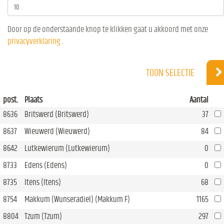
Door op de onderstaande knop te klikken gaat u akkoord met onze
privacyverklaring
.
TOON SELECTIE
post.
Plaats
Aantal
8636
Britswerd (Britswerd)
37
8637
Wieuwerd (Wieuwerd)
84
8642
Lutkewierum (Lutkewierum)
0
8733
Edens (Edens)
0
8735
Itens (Itens)
68
8754
Makkum (Wunseradiel) (Makkum F)
1165
8804
Tzum (Tzum)
297