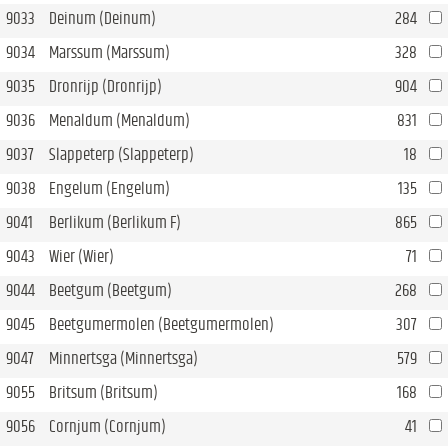
9033
Deinum (Deinum)
284
9034
Marssum (Marssum)
328
9035
Dronrijp (Dronrijp)
904
9036
Menaldum (Menaldum)
831
9037
Slappeterp (Slappeterp)
18
9038
Engelum (Engelum)
135
9041
Berlikum (Berlikum F)
865
9043
Wier (Wier)
71
9044
Beetgum (Beetgum)
268
9045
Beetgumermolen (Beetgumermolen)
307
9047
Minnertsga (Minnertsga)
579
9055
Britsum (Britsum)
168
9056
Cornjum (Cornjum)
41