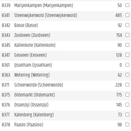
8339
Marijenkampen (Marijenkampen)
50
8341
Steenwijkerwold (Steenwijkerwold)
485
8342
Basse (Basse)
92
8343
Zuidveen (Zuidveen)
154
8345
Kallenkote (Kallenkote)
90
8347
Eesveen (Eesveen)
128
8361
IJsselham (Ijsselham)
0
8363
Wetering (Wetering)
62
8371
Scheerwolde (Scheerwolde)
228
8375
Oldemarkt (Oldemarkt)
775
8376
Ossenzijl (Ossenzijl)
145
8377
Kalenberg (Kalenberg)
73
8378
Paaslo (Paasloo)
98