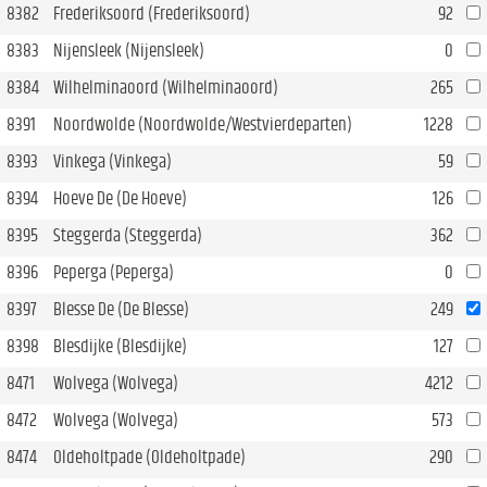
8382
Frederiksoord (Frederiksoord)
92
8383
Nijensleek (Nijensleek)
0
8384
Wilhelminaoord (Wilhelminaoord)
265
8391
Noordwolde (Noordwolde/Westvierdeparten)
1228
8393
Vinkega (Vinkega)
59
8394
Hoeve De (De Hoeve)
126
8395
Steggerda (Steggerda)
362
8396
Peperga (Peperga)
0
8397
Blesse De (De Blesse)
249
8398
Blesdijke (Blesdijke)
127
8471
Wolvega (Wolvega)
4212
8472
Wolvega (Wolvega)
573
8474
Oldeholtpade (Oldeholtpade)
290