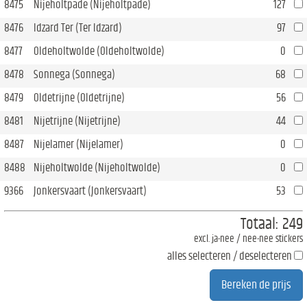
8475
Nijeholtpade (Nijeholtpade)
127
8476
Idzard Ter (Ter Idzard)
97
8477
Oldeholtwolde (Oldeholtwolde)
0
8478
Sonnega (Sonnega)
68
8479
Oldetrijne (Oldetrijne)
56
8481
Nijetrijne (Nijetrijne)
44
8487
Nijelamer (Nijelamer)
0
8488
Nijeholtwolde (Nijeholtwolde)
0
9366
Jonkersvaart (Jonkersvaart)
53
Totaal:
249
excl. ja-nee / nee-nee stickers
alles selecteren / deselecteren