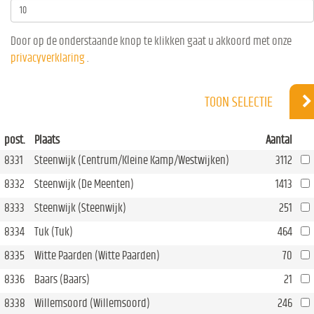
Door op de onderstaande knop te klikken gaat u akkoord met onze
privacyverklaring
.
TOON SELECTIE
post.
Plaats
Aantal
8331
Steenwijk (Centrum/Kleine Kamp/Westwijken)
3112
8332
Steenwijk (De Meenten)
1413
8333
Steenwijk (Steenwijk)
251
8334
Tuk (Tuk)
464
8335
Witte Paarden (Witte Paarden)
70
8336
Baars (Baars)
21
8338
Willemsoord (Willemsoord)
246