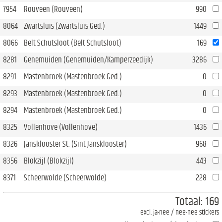
7954
Rouveen (Rouveen)
990
8064
Zwartsluis (Zwartsluis Ged.)
1449
8066
Belt Schutsloot (Belt Schutsloot)
169
8281
Genemuiden (Genemuiden/Kamperzeedijk)
3286
8291
Mastenbroek (Mastenbroek Ged.)
0
8293
Mastenbroek (Mastenbroek Ged.)
0
8294
Mastenbroek (Mastenbroek Ged.)
0
8325
Vollenhove (Vollenhove)
1436
8326
Jansklooster St. (Sint Jansklooster)
968
8356
Blokzijl (Blokzijl)
443
8371
Scheerwolde (Scheerwolde)
228
Totaal:
169
excl. ja-nee / nee-nee stickers