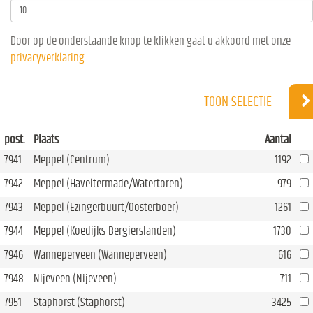
Door op de onderstaande knop te klikken gaat u akkoord met onze
privacyverklaring
.
TOON SELECTIE
post.
Plaats
Aantal
7941
Meppel (Centrum)
1192
7942
Meppel (Haveltermade/Watertoren)
979
7943
Meppel (Ezingerbuurt/Oosterboer)
1261
7944
Meppel (Koedijks-Bergierslanden)
1730
7946
Wanneperveen (Wanneperveen)
616
7948
Nijeveen (Nijeveen)
711
7951
Staphorst (Staphorst)
3425