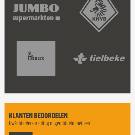
KLANTEN BEOORDELEN
UwFolderVerspreiding.nl gemiddeld met een