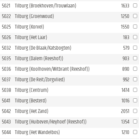
5021
Tilburg (Broekhoven/Trouwlaan)
1633
5022
Tilburg (Groenwoud)
1250
5025
Tilburg (Korvel)
1550
5026
Tilburg (Het Laar)
183
5032
Tilburg (De Blaak/Katsbogten)
579
5035
Tilburg (Dalem (Reeshof))
903
5036
Tilburg (Koolhoven/Witbrant (Reeshof))
890
5037
Tilburg (De Reit/Zorgvlied)
992
5038
Tilburg (Centrum)
1474
5041
Tilburg (Besterd)
1016
5042
Tilburg (Het Zand)
2051
5043
Tilburg (Huibeven/Heyhoef (Reeshof))
1354
5044
Tilburg (Het Wandelbos)
1210