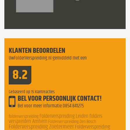
KLANTEN BEOORDELEN
UwFolderVerspreiding.nl gemiddeld met een
8.2
Gebaseerd op
15
klantreacties
BEL VOOR PERSOONLIJK CONTACT!
Bel voor meer informatie
0854 841275
Folderverspreiding Leiden
folders
folderverspreiding
verspreiden Arnhem
Folderverspreiding Den Bosch
Folderverspreiding Zoetermeer
Folderverspreiding