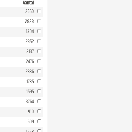
Aantal
2560
2828
1304
2352
2137
2476
2336
1735
1595
3764
910
609
1558