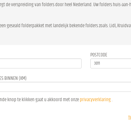
rgt de verspreiding van folders door heel Nederland. Uw folders huis-aan-h
een geseald folderpakket met landelijk bekende folders zoals: Lidl, Kruidvat
POSTCODE
ES BINNEN (KM)
nde knop te klikken gaat u akkoord met onze
privacyverklaring
.
T