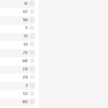
93
437
186
71
717
511
212
640
239
259
0
722
865