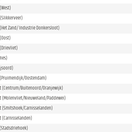
(West)
 (Slikkerveer)
(Het Zand/ Industrie Donkersloot)
(Oost)
(Drievliet)
nes)
ijsoord)
 (Pruimendijk/Oostendam)
t (Centrum/Buitenoord/Oranjewijk)
t (Molenvliet/Nieuweland/Paddewei)
t (Smitshoek/Carnisselanden)
t (Carnisselanden)
(Stadsdriehoek)