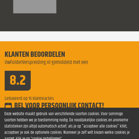
KLANTEN BEOORDELEN
UwFolderVerspreiding.nl gemiddeld met een
8.2
Gebaseerd op
15
klantreacties
BEL VOOR PERSOONLIJK CONTACT!
Bel voor meer informatie
0854 841275
Deze website maakt gebruik van verschillende soorten cookies. Voor sommige
soorten hebben we je toestemming nodig. De noodzakelijke cookies en anonieme
verspreiden Den Haag
verspreiding
Folderverspreiding Venlo
statistieken zijn altijd automatisch actief; als je op "accepteer alle cookies" klikt,
Folderverspreiding Rotterdam
Folderverspreiding Breda
accepteer je ook de optionele cookies. Wanneer je zelf wilt kiezen welke cookies je
folders verspreiden Breda
Folderverspreiding Tilburg
Verspreiden
aanzet, klik je op “cookie instellingen”.