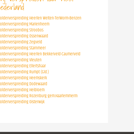
ederland
folderverspreiding Heerlen Welten-TerWorm-Benzen
folderverspreiding Marienheem
folderverspreiding Stroobos
folderverspreiding Ossenwaard
folderverspreiding Zegveld
folderverspreiding Starnmeer
folderverspreiding Heerlen Bekkerveld-Caumerveld
folderverspreiding Vleuten
folderverspreiding Ellertshaar
folderverspreiding Rumpt (Gld.)
folderverspreiding Heemskerk
folderverspreiding Dodewaard
folderverspreiding Heibloem
folderverspreiding Rozenburg gem.Haarlemmerm
folderverspreiding Oisterwijk