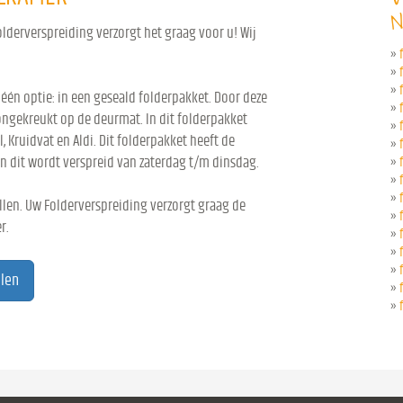
N
lderverspreiding verzorgt het graag voor u! Wij
»
»
»
 één optie: in een geseald folderpakket. Door deze
»
ongekreukt op de deurmat. In dit folderpakket
»
l, Kruidvat en Aldi. Dit folderpakket heeft de
»
n dit wordt verspreid van zaterdag t/m dinsdag.
»
»
»
len. Uw Folderverspreiding verzorgt graag de
»
r.
»
»
»
elen
»
»