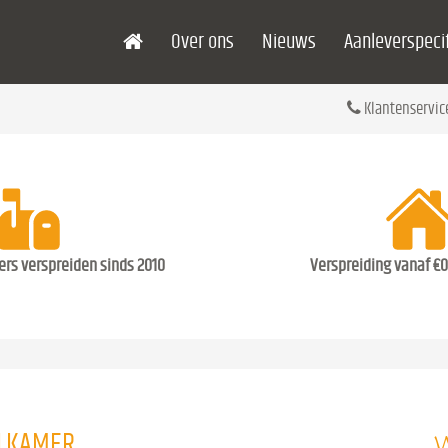
Over ons
Nieuws
Aanleverspecif
Klantenservic
ders verspreiden sinds 2010
Verspreiding vanaf €0
W
OLKAMER