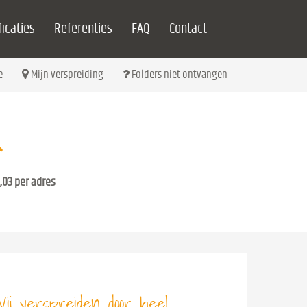
icaties
Referenties
FAQ
Contact
e
Mijn verspreiding
Folders niet ontvangen
,03 per adres
ij verspreiden door heel