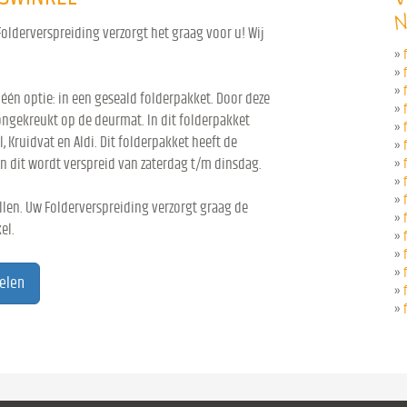
N
olderverspreiding verzorgt het graag voor u! Wij
»
»
»
 één optie: in een geseald folderpakket. Door deze
»
ongekreukt op de deurmat. In dit folderpakket
»
l, Kruidvat en Aldi. Dit folderpakket heeft de
»
n dit wordt verspreid van zaterdag t/m dinsdag.
»
»
»
len. Uw Folderverspreiding verzorgt graag de
»
el.
»
»
»
gelen
»
»