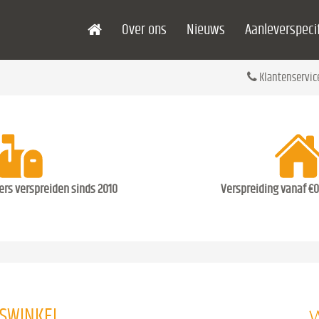
Over ons
Nieuws
Aanleverspecif
Klantenservic
ders verspreiden sinds 2010
Verspreiding vanaf €0
W
OSWINKEL