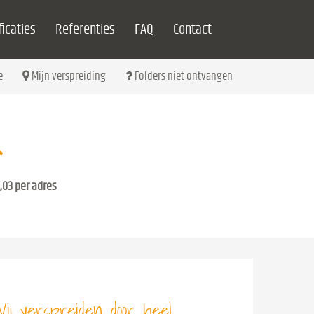
icaties
Referenties
FAQ
Contact
e
Mijn verspreiding
Folders niet ontvangen
,03 per adres
ij verspreiden door heel