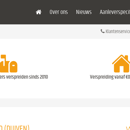
Over ons
Nieuws
Aanleverspecif
Klantenservic
ders verspreiden sinds 2010
Verspreiding vanaf €0
W
O (DUIVEN)