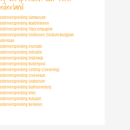
ederland
folderverspreiding Damwoude
folderverspreiding Waddinxveen
folderverspreiding Tripscompagnie
folderverspreiding Eindhoven (Stratum-Burgplan-
uidenlaan
folderverspreiding Enumatil
folderverspreiding Industrie
folderverspreiding Oisterwijk
folderverspreiding Buitenpost
folderverspreiding Geldrop (Coevering)
folderverspreiding Groenekan
folderverspreiding Sexbierum
folderverspreiding Badhoevedorp
folderverspreiding Vries
folderverspreiding Kubaard
folderverspreiding Bemelen