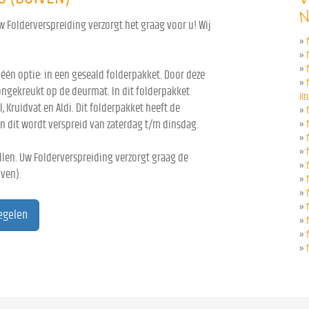
N
w Folderverspreiding verzorgt het graag voor u! Wij
»
»
»
 één optie: in een geseald folderpakket. Door deze
»
ongekreukt op de deurmat. In dit folderpakket
Kr
l, Kruidvat en Aldi. Dit folderpakket heeft de
»
n dit wordt verspreid van zaterdag t/m dinsdag.
»
»
»
len. Uw Folderverspreiding verzorgt graag de
»
iven).
»
»
»
regelen
»
»
»