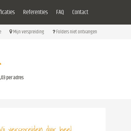
icaties
Referenties
FAQ
Contact
e
Mijn verspreiding
Folders niet ontvangen
,03 per adres
ij verspreiden door heel