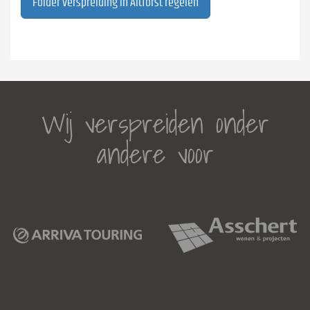
Folder verspreiding in Altforst regelen
Wij verspreiden onder
andere voor