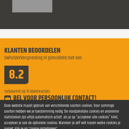
KLANTEN BEOORDELEN
UwFolderVerspreiding.nl gemiddeld met een
8.2
Gebaseerd op
15
klantreacties
BEL VOOR PERSOONLIJK CONTACT!
Bel voor meer informatie
0854 841275
Deze website maakt gebruik van verschillende soorten cookies. Voor sommige
soorten hebben we je toestemming nodig. De noodzakelijke cookies en anonieme
Folderverspreiding Dordrecht
Folderverspreiding Nijmegen
statistieken zijn altijd automatisch actief; als je op "accepteer alle cookies" klikt,
Folderverspreiding Den Haag
Folderverspreiding Apeldoorn
accepteer je ook de optionele cookies. Wanneer je zelf wilt kiezen welke cookies je
folders verspreiden
Folderverspreiding Den Bosch
verspreiden
aanzet, klik je op “cookie instellingen”.