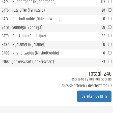
8475
Nijeholtpade (Nijeholtpade)
127
8476
Idzard Ter (Ter Idzard)
97
8477
Oldeholtwolde (Oldeholtwolde)
0
8478
Sonnega (Sonnega)
68
8479
Oldetrijne (Oldetrijne)
56
8487
Nijelamer (Nijelamer)
0
8488
Nijeholtwolde (Nijeholtwolde)
0
9366
Jonkersvaart (Jonkersvaart)
53
Totaal:
246
excl. ja-nee / nee-nee stickers
alles selecteren / deselecteren