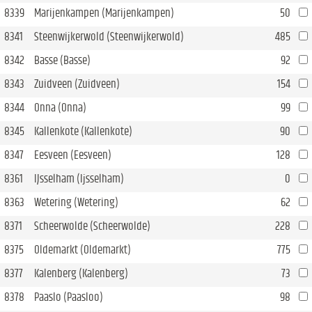
8339
Marijenkampen (Marijenkampen)
50
8341
Steenwijkerwold (Steenwijkerwold)
485
8342
Basse (Basse)
92
8343
Zuidveen (Zuidveen)
154
8344
Onna (Onna)
99
8345
Kallenkote (Kallenkote)
90
8347
Eesveen (Eesveen)
128
8361
IJsselham (Ijsselham)
0
8363
Wetering (Wetering)
62
8371
Scheerwolde (Scheerwolde)
228
8375
Oldemarkt (Oldemarkt)
775
8377
Kalenberg (Kalenberg)
73
8378
Paaslo (Paasloo)
98