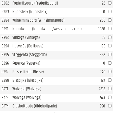
8382
Frederiksoord (Frederiksoord)
92
8383
Nijensleek (Nijensleek)
0
8384
Wilhelminaoord (Wilhelminaoord)
265
8391
Noordwolde (Noordwolde/Westvierdeparten)
1228
8393
Vinkega (Vinkega)
59
8394
Hoeve De (De Hoeve)
126
8395
Steggerda (Steggerda)
362
8396
Peperga (Peperga)
0
8397
Blesse De (De Blesse)
249
8398
Blesdijke (Blesdijke)
127
8471
Wolvega (Wolvega)
4212
8472
Wolvega (Wolvega)
573
8474
Oldeholtpade (Oldeholtpade)
290