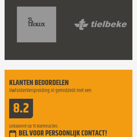
KLANTEN BEOORDELEN
UwFolderVerspreiding.nl gemiddeld met een
8.2
Gebaseerd op
15
klantreacties
BEL VOOR PERSOONLIJK CONTACT!