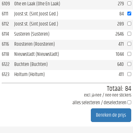
6109
Ohe en Laak (Ohe En Laak)
279
6111
Joost st. (Sint Joost Ged.)
84
6112
Joost st. (Sint Joost Ged.)
289
6114
Susteren (Susteren)
2646
6116
Roosteren (Roosteren)
471
6118
Nieuwstadt (Nieuwstadt)
1044
6122
Buchten (Buchten)
640
6123
Holtum (Holtum)
411
Totaal:
84
excl. ja-nee / nee-nee stickers
alles selecteren / deselecteren