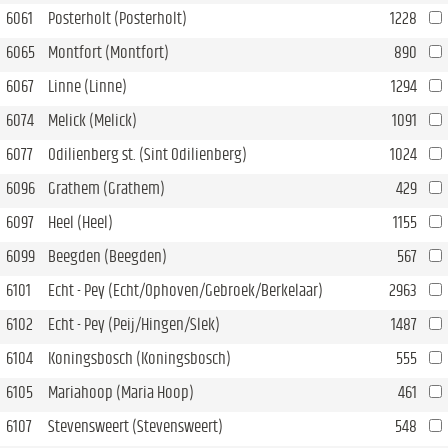
6061
Posterholt (Posterholt)
1228
6065
Montfort (Montfort)
890
6067
Linne (Linne)
1294
6074
Melick (Melick)
1091
6077
Odilienberg st. (Sint Odilienberg)
1024
6096
Grathem (Grathem)
429
6097
Heel (Heel)
1155
6099
Beegden (Beegden)
567
6101
Echt - Pey (Echt/Ophoven/Gebroek/Berkelaar)
2963
6102
Echt - Pey (Peij/Hingen/Slek)
1487
6104
Koningsbosch (Koningsbosch)
555
6105
Mariahoop (Maria Hoop)
461
6107
Stevensweert (Stevensweert)
548