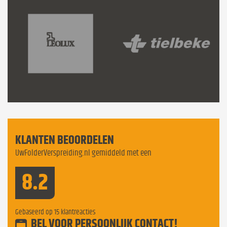
KLANTEN BEOORDELEN
UwFolderVerspreiding.nl gemiddeld met een
8.2
Gebaseerd op
15
klantreacties
BEL VOOR PERSOONLIJK CONTACT!