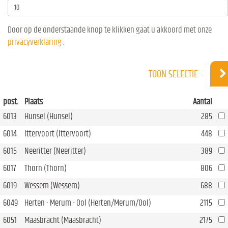
Door op de onderstaande knop te klikken gaat u akkoord met onze
privacyverklaring
.
TOON SELECTIE
post.
Plaats
Aantal
6013
Hunsel (Hunsel)
285
6014
Ittervoort (Ittervoort)
448
6015
Neeritter (Neeritter)
389
6017
Thorn (Thorn)
806
6019
Wessem (Wessem)
688
6049
Herten - Merum - Ool (Herten/Merum/Ool)
2115
6051
Maasbracht (Maasbracht)
2175